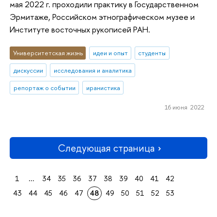
мая 2022 г. проходили практику в Государственном
Эрмитаже, Российском этнографическом музее и
Институте восточных рукописей РАН.
Университетская жизнь
идеи и опыт
студенты
дискуссии
исследования и аналитика
репортаж о событии
иранистика
16 июня 2022
Следующая страница
1
...
34
35
36
37
38
39
40
41
42
43
44
45
46
47
48
49
50
51
52
53