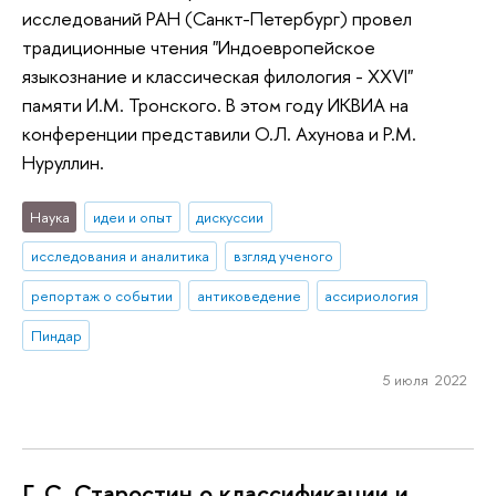
исследований РАН (Санкт-Петербург) провел
традиционные чтения "Индоевропейское
языкознание и классическая филология - XXVI"
памяти И.М. Тронского. В этом году ИКВИА на
конференции представили О.Л. Ахунова и Р.М.
Нуруллин.
Наука
идеи и опыт
дискуссии
исследования и аналитика
взгляд ученого
репортаж о событии
антиковедение
ассириология
Пиндар
5 июля 2022
Г. С. Старостин о классификации и