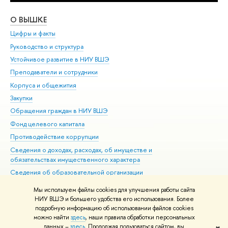
О ВЫШКЕ
ОБ
Цифры и факты
Ли
Руководство и структура
Дов
Устойчивое развитие в НИУ ВШЭ
Ол
Преподаватели и сотрудники
При
Корпуса и общежития
Вы
Закупки
При
Обращения граждан в НИУ ВШЭ
Ас
Фонд целевого капитала
До
Противодействие коррупции
Цен
Сведения о доходах, расходах, об имуществе и
Би
обязательствах имущественного характера
Об
Сведения об образовательной организации
Обр
Людям с ограниченными возможностями здоровья
Мы используем файлы cookies для улучшения работы сайта
Единая платежная страница
НИУ ВШЭ и большего удобства его использования. Более
подробную информацию об использовании файлов cookies
Работа в Вышке
можно найти
здесь
, наши правила обработки персональных
данных –
здесь
. Продолжая пользоваться сайтом, вы