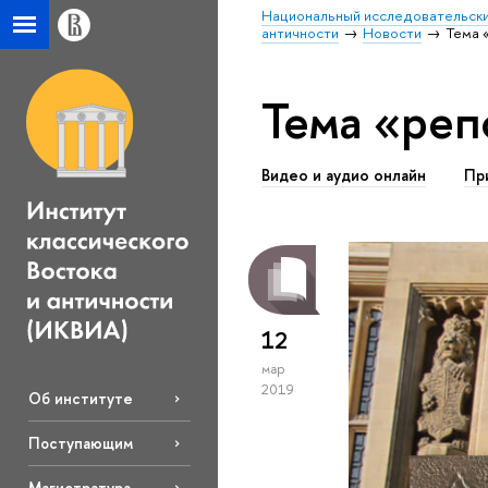
Национальный исследовательски
античности
Новости
Тема 
Тема «реп
Видео и аудио онлайн
Пр
12
мар
2019
Об институте
Поступающим
Магистратура