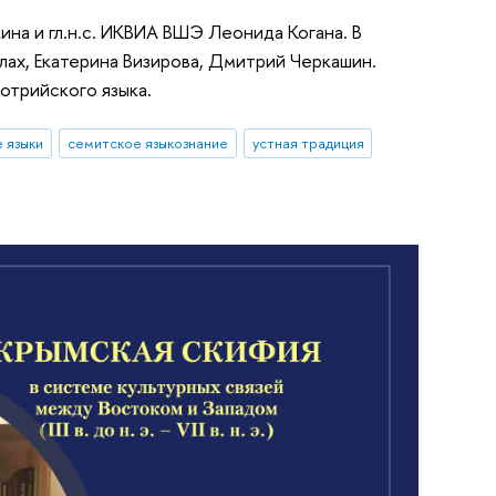
на и гл.н.с. ИКВИА ВШЭ Леонида Когана. В
ах, Екатерина Визирова, Дмитрий Черкашин.
отрийского языка.
 языки
семитское языкознание
устная традиция