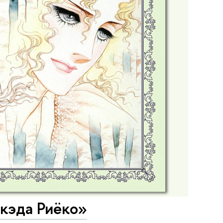
кэда Риёко»