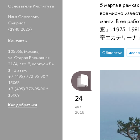
5 марта в рамка
Основатель Института
всемирно извес
Илья Сергеевич
манги. В ее ра
Смирнов
窓」, 1975–1981) 
(1948-2026)
帝エカテリーナ」, 1982
Контакты
105066, Москва,
Общество
иссле
ул. Старая Басманная
21/4, стр. 3, корпус «Л»,
1 - 2 этаж.
+7 (495) 772-95-90 *
15068
+7 (495) 772-95-90 *
15069
24
Как добраться
дек
2018