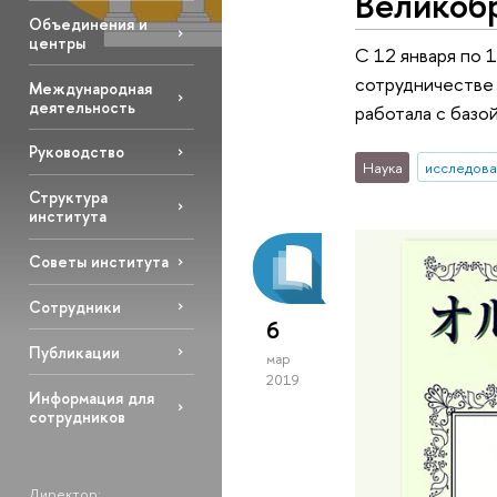
Великоб
Объединения и
центры
С 12 января по 1
сотрудничестве 
Международная
деятельность
работала с базо
Руководство
Наука
исследова
Структура
института
Советы института
Сотрудники
6
Публикации
мар
2019
Информация для
сотрудников
Директор: