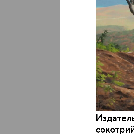
Издатель
сокотри