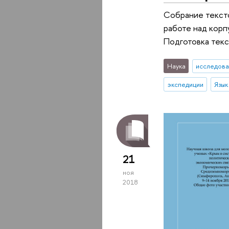
Собрание тексто
работе над корп
Подготовка текс
Наука
исследова
экспедиции
Язык
21
ноя
2018