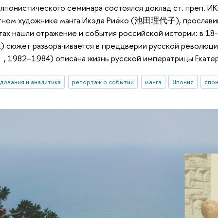
х японистического семинара состоялся доклад ст. преп. И
тном художнике манга Икэда Риёко (池田理代子), прославивш
ботах нашли отражение и события российской истории
сюжет разворачивается в преддверии русской революции
–1984) описана жизнь русской императрицы Екатерин
дования и аналитика
репортаж о событии
манга
Япония
япо