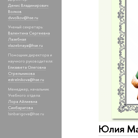
Денис Владимирович
Волков
dvvolkov@hse.ru
Ученый секретарь:
Валентина Сергеевна
Лазебная
vlazebnaya@hse.ru
Помощник директора и
научного руководителя:
Елизавета Олеговна
Стрельникова
estrelnikova@hse.ru
Менеджер, начальник
Учебного отдела:
Лора Айлиевна
Синбаригова
lsinbarigova@hse.ru
Юлия Маг