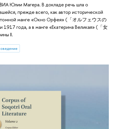
КВИА Юлии Магера. В докладе речь шла о
ейся, прежде всего, как автор исторической
: в 18-томной манге «Окно Орфея» (「オルフェウスの
 1917 года, а в манге «Екатерина Великая» (「女
ы II.
новедение