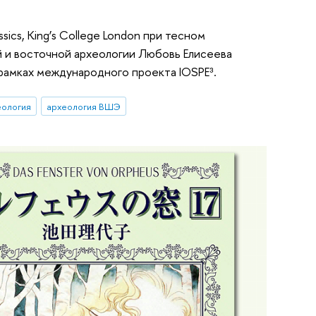
ssics, King’s College London при тесном
ной и восточной археологии Любовь Елисеева
 рамках международного проекта IOSPE³.
еология
археология ВШЭ