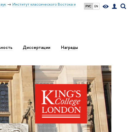
аук
Институт классического Востока и
РУС
EN
ьность
Диссертации
Награды