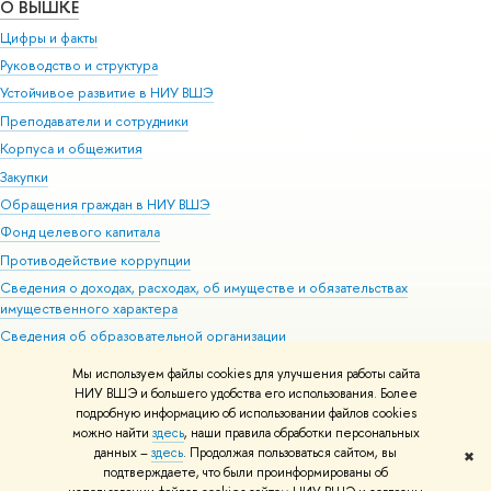
О ВЫШКЕ
Цифры и факты
Руководство и структура
Устойчивое развитие в НИУ ВШЭ
Преподаватели и сотрудники
Корпуса и общежития
Закупки
Обращения граждан в НИУ ВШЭ
Фонд целевого капитала
Противодействие коррупции
Сведения о доходах, расходах, об имуществе и обязательствах
имущественного характера
Сведения об образовательной организации
Людям с ограниченными возможностями здоровья
Мы используем файлы cookies для улучшения работы сайта
Единая платежная страница
НИУ ВШЭ и большего удобства его использования. Более
подробную информацию об использовании файлов cookies
Работа в Вышке
можно найти
здесь
, наши правила обработки персональных
данных –
здесь
. Продолжая пользоваться сайтом, вы
✖
Редактору
подтверждаете, что были проинформированы об