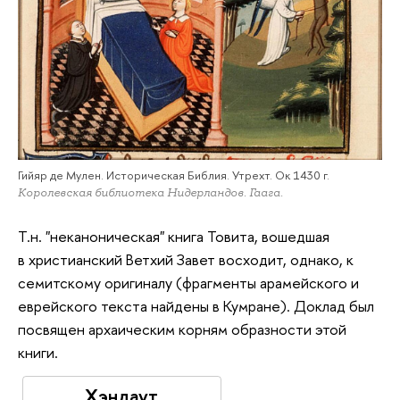
Гийяр де Мулен. Историческая Библия. Утрехт. Ок 1430 г.
Королевская библиотека Нидерландов. Гаага.
Т.н. "неканоническая" книга Товита, вошедшая
в христианский Ветхий Завет восходит, однако, к
семитскому оригиналу (фрагменты арамейского и
еврейского текста найдены в Кумране). Доклад был
посвящен архаическим корням образности этой
книги.
Хэндаут