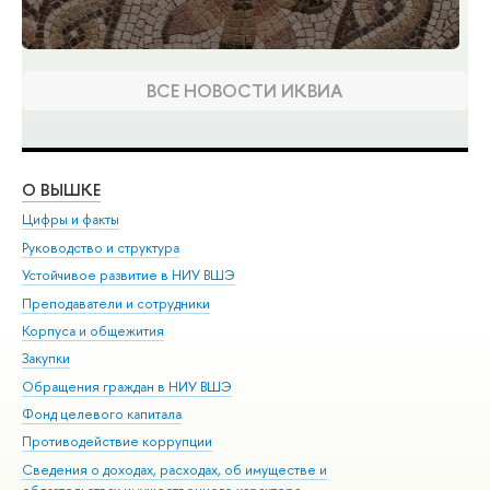
ВСЕ НОВОСТИ ИКВИА
О ВЫШКЕ
ОБ
Цифры и факты
Ли
Руководство и структура
Дов
Устойчивое развитие в НИУ ВШЭ
Ол
Преподаватели и сотрудники
При
Корпуса и общежития
Вы
Закупки
При
Обращения граждан в НИУ ВШЭ
Ас
Фонд целевого капитала
До
Противодействие коррупции
Цен
Сведения о доходах, расходах, об имуществе и
Би