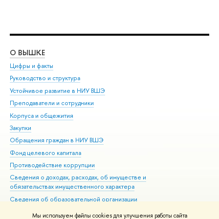
О ВЫШКЕ
ОБ
Цифры и факты
Ли
Руководство и структура
Дов
Устойчивое развитие в НИУ ВШЭ
Ол
Преподаватели и сотрудники
При
Корпуса и общежития
Вы
Закупки
При
Обращения граждан в НИУ ВШЭ
Ас
Фонд целевого капитала
До
Противодействие коррупции
Цен
Сведения о доходах, расходах, об имуществе и
Би
обязательствах имущественного характера
Об
Сведения об образовательной организации
Обр
Людям с ограниченными возможностями здоровья
Мы используем файлы cookies для улучшения работы сайта