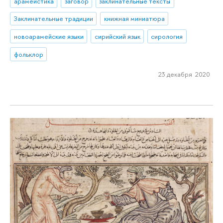
арамеистика
заговор
заклинательные тексты
Заклинательные традиции
книжная миниатюра
новоарамейские языки
сирийский язык
сирология
фольклор
23 декабря 2020