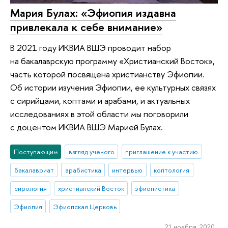
Мария Булах: «Эфиопия издавна
привлекала к себе внимание»
В 2021 году ИКВИА ВШЭ проводит набор
на бакалаврскую программу «Христианский Восток»,
часть которой посвящена христианству Эфиопии.
Об истории изучения Эфиопии, ее культурных связях
с сирийцами, коптами и арабами, и актуальных
исследованиях в этой области мы поговорили
с доцентом ИКВИА ВШЭ Марией Булах.
Поступающим
взгляд ученого
приглашение к участию
бакалавриат
арабистика
интервью
коптология
сирология
христианский Восток
эфиопистика
Эфиопия
Эфиопская Церковь
21 ноября 2020