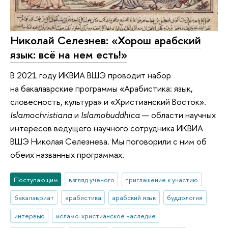
Николай Селезнев: «Хорош арабский
язык: всё на нем есть!»
В 2021 году ИКВИА ВШЭ проводит набор
на бакалаврские программы «Арабистика: язык,
словесность, культура» и «Христианский Восток».
Islamochristiana
и
Islamobuddhica
— области научных
интересов ведущего научного сотрудника ИКВИА
ВШЭ Николая Селезнева. Мы поговорили с ним об
обеих названных программах.
Поступающим
взгляд ученого
приглашение к участию
бакалавриат
арабистика
арабский язык
буддология
интервью
исламо-христианское наследие