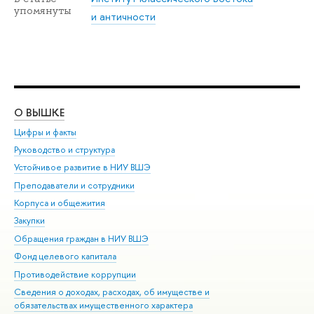
упомянуты
и античности
О ВЫШКЕ
ОБ
Цифры и факты
Ли
Руководство и структура
Дов
Устойчивое развитие в НИУ ВШЭ
Ол
Преподаватели и сотрудники
При
Корпуса и общежития
Вы
Закупки
При
Обращения граждан в НИУ ВШЭ
Ас
Фонд целевого капитала
До
Противодействие коррупции
Цен
Сведения о доходах, расходах, об имуществе и
Би
обязательствах имущественного характера
Об