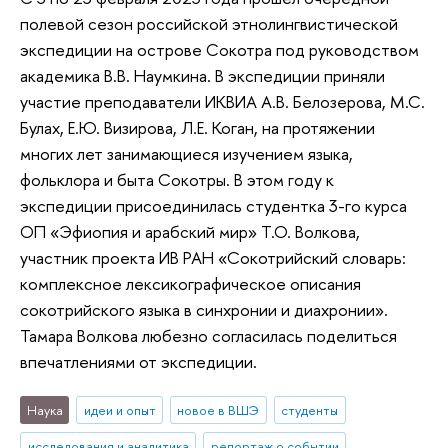
полевой сезон российской этнолингвистической
экспедиции на острове Сокотра под руководством
академика В.В. Наумкина. В экспедиции приняли
участие преподаватели ИКВИА А.В. Белозерова, М.С.
Булах, Е.Ю. Визирова, Л.Е. Коган, на протяжении
многих лет занимающиеся изучением языка,
фольклора и быта Сокотры. В этом году к
экспедиции присоединилась студентка 3-го курса
ОП «Эфиопия и арабский мир» Т.О. Волкова,
участник проекта ИВ РАН «Сокотрийский словарь:
комплексное лексикографическое описания
сокотрийского языка в синхронии и диахронии».
Тамара Волкова любезно согласилась поделиться
впечатлениями от экспедиции.
Наука
идеи и опыт
новое в ВШЭ
студенты
исследования и аналитика
репортаж о событии