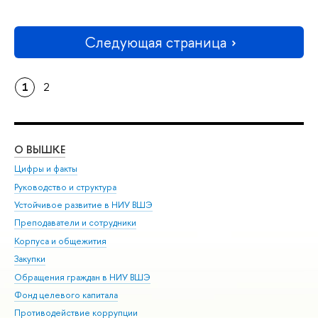
Следующая страница
1
2
О ВЫШКЕ
ОБ
Цифры и факты
Ли
Руководство и структура
Дов
Устойчивое развитие в НИУ ВШЭ
Ол
Преподаватели и сотрудники
При
Корпуса и общежития
Вы
Закупки
При
Обращения граждан в НИУ ВШЭ
Ас
Фонд целевого капитала
До
Противодействие коррупции
Цен