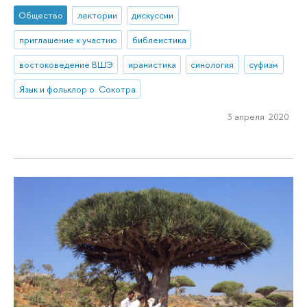
Общество
лектории
дискуссии
приглашение к участию
библеистика
востоковедение ВШЭ
иранистика
синология
суфизм
Язык и фольклор о. Сокотра
3 апреля 2020