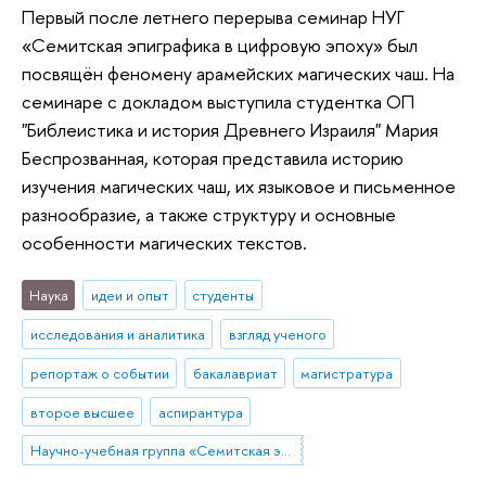
Первый после летнего перерыва семинар НУГ
«Семитская эпиграфика в цифровую эпоху» был
посвящён феномену арамейских магических чаш. На
семинаре с докладом выступила студентка ОП
"Библеистика и история Древнего Израиля" Мария
Беспрозванная, которая представила историю
изучения магических чаш, их языковое и письменное
разнообразие, а также структуру и основные
особенности магических текстов.
Наука
идеи и опыт
студенты
исследования и аналитика
взгляд ученого
репортаж о событии
бакалавриат
магистратура
второе высшее
аспирантура
Научно-учебная группа «Семитская эпиграфика в цифровую эпоху»