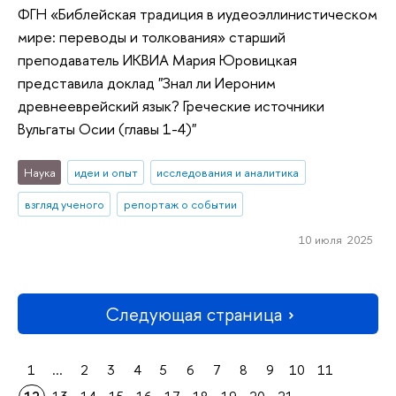
ФГН «Библейская традиция в иудеоэллинистическом
мире: переводы и толкования» старший
преподаватель ИКВИА Мария Юровицкая
представила доклад "Знал ли Иероним
древнееврейский язык? Греческие источники
Вульгаты Осии (главы 1-4)"
Наука
идеи и опыт
исследования и аналитика
взгляд ученого
репортаж о событии
10 июля 2025
Следующая страница
1
...
2
3
4
5
6
7
8
9
10
11