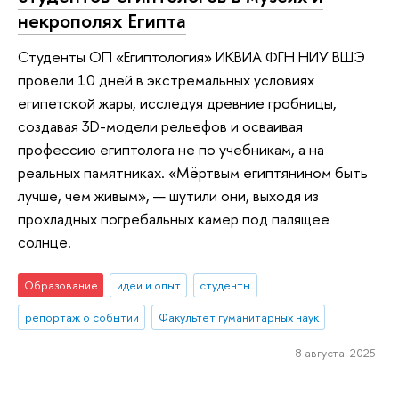
некрополях Египта
Студенты ОП «Египтология» ИКВИА ФГН НИУ ВШЭ
провели 10 дней в экстремальных условиях
египетской жары, исследуя древние гробницы,
создавая 3D-модели рельефов и осваивая
профессию египтолога не по учебникам, а на
реальных памятниках. «Мёртвым египтянином быть
лучше, чем живым», — шутили они, выходя из
прохладных погребальных камер под палящее
солнце.
Образование
идеи и опыт
студенты
репортаж о событии
Факультет гуманитарных наук
8 августа 2025