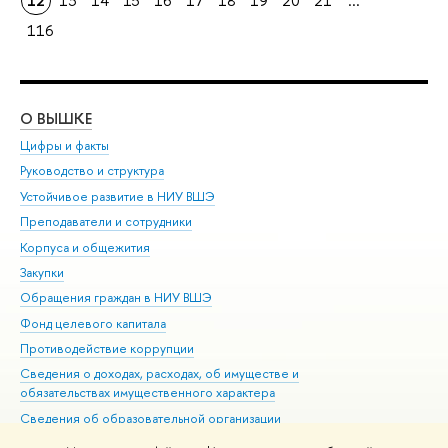
12
13
14
15
16
17
18
19
20
21
...
116
О ВЫШКЕ
ОБ
Цифры и факты
Ли
Руководство и структура
Дов
Устойчивое развитие в НИУ ВШЭ
Ол
Преподаватели и сотрудники
При
Корпуса и общежития
Вы
Закупки
При
Обращения граждан в НИУ ВШЭ
Ас
Фонд целевого капитала
До
Противодействие коррупции
Цен
Сведения о доходах, расходах, об имуществе и
Би
обязательствах имущественного характера
Об
Сведения об образовательной организации
Обр
Людям с ограниченными возможностями здоровья