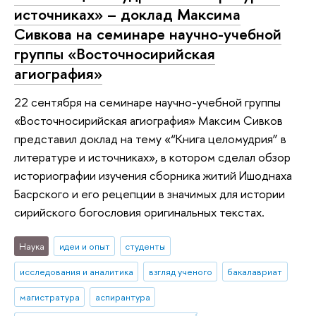
источниках» – доклад Максима
Сивкова на семинаре научно-учебной
группы «Восточносирийская
агиография»
22 сентября на семинаре научно-учебной группы
«Восточносирийская агиография» Максим Сивков
представил доклад на тему «“Книга целомудрия” в
литературе и источниках», в котором сделал обзор
историографии изучения сборника житий Ишоднаха
Басрского и его рецепции в значимых для истории
сирийского богословия оригинальных текстах.
Наука
идеи и опыт
студенты
исследования и аналитика
взгляд ученого
бакалавриат
магистратура
аспирантура