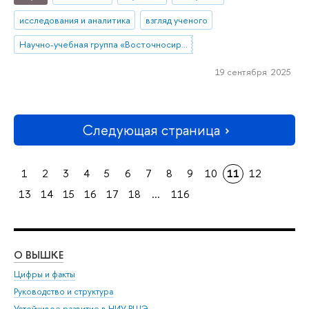
исследования и аналитика
взгляд ученого
Научно-учебная группа «Восточносирийская агиография»
19 сентября 2025
Следующая страница
1
2
3
4
5
6
7
8
9
10
11
12
13
14
15
16
17
18
...
116
О ВЫШКЕ
ОБ
Цифры и факты
Ли
Руководство и структура
Дов
Устойчивое развитие в НИУ ВШЭ
Ол