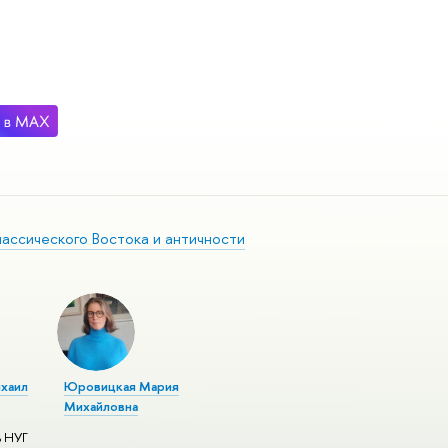
лассического Востока и античности
хаил
Юровицкая Мария
Михайловна
ь НУГ