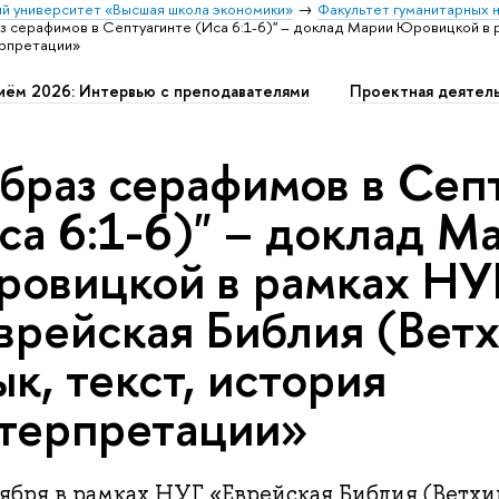
й университет «Высшая школа экономики»
Факультет гуманитарных н
з серафимов в Септуагинте (Иса 6:1-6)" – доклад Марии Юровицкой в 
терпретации»
иём 2026: Интервью с преподавателями
Проектная деятел
браз серафимов в Сеп
са 6:1-6)" – доклад М
овицкой в рамках НУ
врейская Библия (Ветх
ык, текст, история
терпретации»
ября в рамках НУГ «Еврейская Библия (Ветхий 