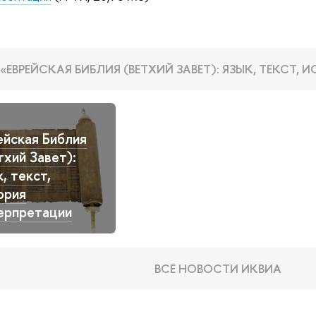
 «ЕВРЕЙСКАЯ БИБЛИЯ (ВЕТХИЙ ЗАВЕТ): ЯЗЫК, ТЕКСТ,
ейская Библия
тхий Завет):
к, текст,
ория
ерпретации
ВСЕ НОВОСТИ ИКВИА