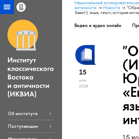
Национальный исследовательски
античности
Новости
"Обра
Завет): язык, текст, история ин
Видео и аудио онлайн
Пр
"О
(И
15
Юр
ноя
«Е
2024
яз
ин
Об институте
Поступающим
15 но
Магистратура