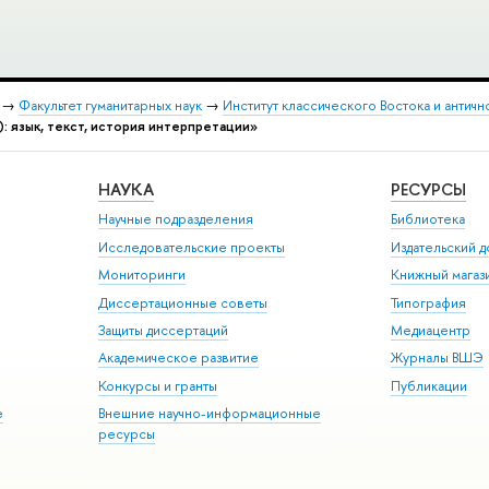
→
Факультет гуманитарных наук
→
Институт классического Востока и античн
: язык, текст, история интерпретации»
НАУКА
РЕСУРСЫ
Научные подразделения
Библиотека
Исследовательские проекты
Издательский 
Мониторинги
Книжный магаз
Диссертационные советы
Типография
Защиты диссертаций
Медиацентр
Академическое развитие
Журналы ВШЭ
Конкурсы и гранты
Публикации
е
Внешние научно-информационные
ресурсы