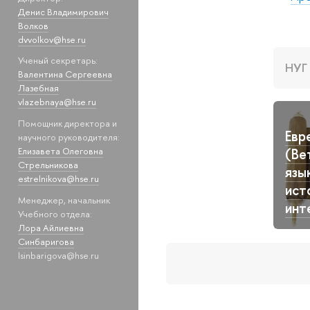
Денис Владимирович
Волков
dvvolkov@hse.ru
Ученый секретарь:
НУГ
Валентина Сергеевна
Лазебная
vlazebnaya@hse.ru
Помощник директора и
Евр
научного руководителя:
(Ве
Елизавета Олеговна
Стрельникова
язы
estrelnikova@hse.ru
ист
Менеджер, начальник
инт
Учебного отдела:
Лора Айлиевна
Синбаригова
lsinbarigova@hse.ru