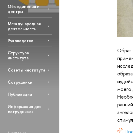
Объединения и
центры
Международная
деятельность
Руководство
Образ 
Структура
примен
института
исслед
Советы института
образа
иудейс
Сотрудники
моего 
Публикации
Необхо
ранний
Информация для
сотрудников
ангело
стимул
Пре
Директор: