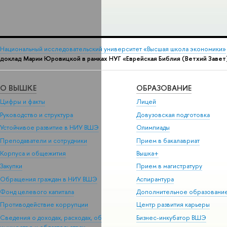
Национальный исследовательский университет «Высшая школа экономики»
доклад Марии Юровицкой в рамках НУГ «Еврейская Библия (Ветхий Завет)
О ВЫШКЕ
ОБРАЗОВАНИЕ
Цифры и факты
Лицей
Руководство и структура
Довузовская подготовка
Устойчивое развитие в НИУ ВШЭ
Олимпиады
Преподаватели и сотрудники
Прием в бакалавриат
Корпуса и общежития
Вышка+
Закупки
Прием в магистратуру
Обращения граждан в НИУ ВШЭ
Аспирантура
Фонд целевого капитала
Дополнительное образовани
Противодействие коррупции
Центр развития карьеры
Сведения о доходах, расходах, об
Бизнес-инкубатор ВШЭ