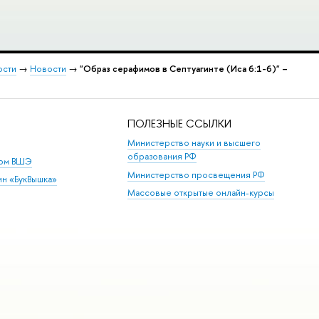
ости
→
Новости
→
"Образ серафимов в Септуагинте (Иса 6:1-6)" –
ПОЛЕЗНЫЕ ССЫЛКИ
Министерство науки и высшего
образования РФ
дом ВШЭ
Министерство просвещения РФ
ин «БукВышка»
Массовые открытые онлайн-курсы