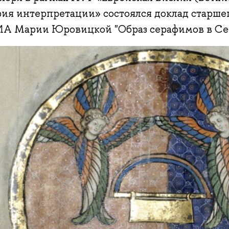
рия интерпретации» состоялся доклад старше
А Марии Юровицкой "Образ серафимов в Септ