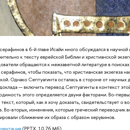
серафимов в 6-й главе Исайи много обсуждался в научной 
ительно к тексту еврейской Библии и христианской экзег
ователи обращаются к межзаветной литературе в поисках
 серафимов, чтобы показать, что христианская экзегеза н
кой. Однако Септуагинта осталась в стороне от научных д
доклада — включить перевод Септуагинты в контекст это
димость этого определяется двумя факторами. Во-первы
 текст, который, как я хочу доказать, свидетельствует о 
в. Во-вторых, изменения, которые греческий переводчик в
ировали сближение их образа с образом херувимов.
зентация
(PPTX, 10,76 Мб)