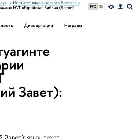
аук
Институт классического Востока и
РУС
EN
рамках НУГ «Еврейская Библия (Ветхий
ьность
Диссертации
Награды
туагинте
арии
Г
ий Завет):
Завет): язык, текст,