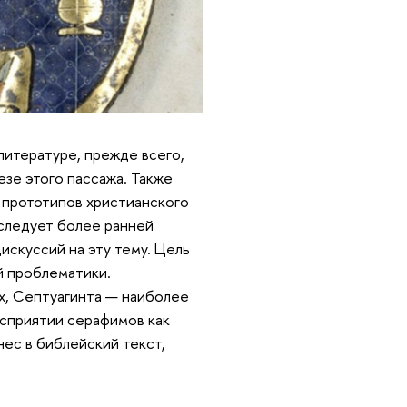
литературе, прежде всего,
езе этого пассажа. Также
 прототипов христианского
аследует более ранней
искуссий на эту тему. Цель
й проблематики.
х, Септуагинта — наиболее
восприятии серафимов как
нес в библейский текст,