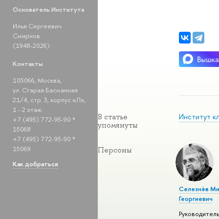
Основатель Института
Илья Сергеевич
Смирнов
(1948-2026)
Контакты
105066, Москва,
ул. Старая Басманная
21/4, стр. 3, корпус «Л»,
1 - 2 этаж.
Институт к
В статье
+7 (495) 772-95-90 *
упомянуты
15068
+7 (495) 772-95-90 *
15069
Персоны
Как добраться
Селезнёв Ми
Георгиевич
Руководител