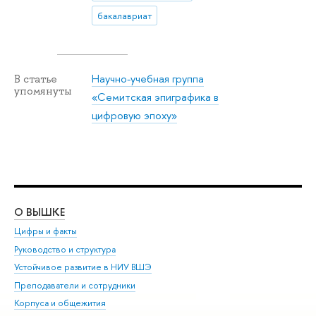
бакалавриат
Научно-учебная группа
В статье
упомянуты
«Семитская эпиграфика в
цифровую эпоху»
О ВЫШКЕ
ОБ
Цифры и факты
Ли
Руководство и структура
Дов
Устойчивое развитие в НИУ ВШЭ
Ол
Преподаватели и сотрудники
При
Корпуса и общежития
Вы