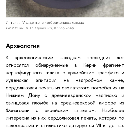
Инталия IV в. до н.э. с изображением лисицы
ГМИИ им. А. С. Пушкина, КП-297549
Археология
К археологическим находкам последних лет
относятся обнаруженные в Керчи фрагмент
чёрнофигурного килика с арамейским граффито и
иудейская эпитафия на надгробном камне,
сердоликовая печать из сарматского погребения на
Нижнем Дону с древнееврейской надписью и
свинцовая пломба на средневековой амфоре из
Фанагории с еврейским штампом. Наиболее
интересна из них сердоликовая печать, которая по
палеографии и стилистике датируется VII в. до н.э.