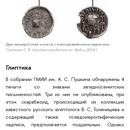
Две химьяритские монеты с южноаравийскими надписями
Суетова С. В. (воспроизводится по: Sedov, 2014)
Глиптика
В собрании ГМИИ им. А. С. Пушкина обнаружены 4
печати со знаками западносемитских
письменностей. Три из них не опубликованы, при
этом скарабеоид, происходящий из коллекции
известного русского египтолога В. С. Голенищева и
содержащий также псевдоиероглифические
надписи, предполагается поддельным. Однако