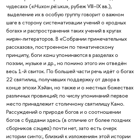
чудесах» («
Нихон рё:ики
», рубеж VIII–IX вв.),
выделение их в особую группу говорит о важном
шаге в сторону систематизации учений о «родных
богах» и распространения таких учений в кругах
мирян-литераторов. В «Собрании примечательных
рассказов», построенном по тематическому
принципу, боги
ками
упоминаются в разделах о
поэзии, музыке и др., но помимо этого им отведён
весь 1-й свиток. По большей части речь идёт о богах
22 святилищ, получавших поддержку от двора в
конце эпохи Хэйан, но также и о местных божествах
различных провинций; по числу упоминаний первое
место принадлежит столичному святилищу Камо.
Рассуждений о природе богов и о соотношении
богов с буддами здесь (в отличие от более поздних
сборников
сэцува
) почти нет, зато есть очерк
истории синто:, близкий к изложениям этой истории