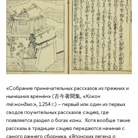
«Собрание примечательных рассказов из прежних и
нынешних времён» (古今著聞集, «
Кокон
тё:мондзю:
», 1254 г.) – первый или один из первых
сводов поучительных рассказов
сэцува
, где
появляется раздел о богах
ками
. Хотя вообще такие
рассказы в традиции
сэцува
передаются начиная с
самого раннего сборника, «Японских легенд о