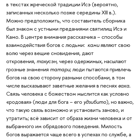
в текстах жреческой традиции Исэ (вероятно,
записанных несколько позже середины XIII в.).
Можно предположить, что составитель сборника
был знаком с устными преданиями святилищ Исэ и
Камо. В центре внимания рассказчика – способы
взаимодействия богов с людьми:
ками
являют свою
волю через вещие сновидения, дают
откровения,
такусэн
, через одержимых, насылают
грозные знамения
татари
; люди пытаются привлечь
богов на свою сторону разными способами, в том
числе высказывают заветные желания в песнях
вака
.
Связь человека с божеством мыслится как условно
«родовая» (люди для бога – его
удзибито
), но важно,
что такую связь возможно и установить заново, и
утратить; всё зависит от образа жизни человека и от
выбранного им обрядового поведения. Милость
богов выражается чаще всего в успехах по службе, а