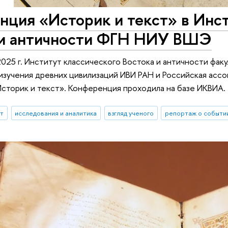
ция «Историк и текст» в Инст
 и античности ФГН НИУ ВШЭ
025 г. Институт классического Востока и античности фак
изучения древних цивилизаций ИВИ РАН и Российская асс
торик и текст». Конференция проходила на базе ИКВИА.
ыт
исследования и аналитика
взгляд ученого
репортаж о событи