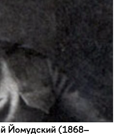
лай Йомудский (1868–