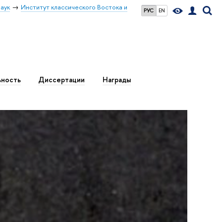
аук
Институт классического Востока и
РУС
EN
ьность
Диссертации
Награды