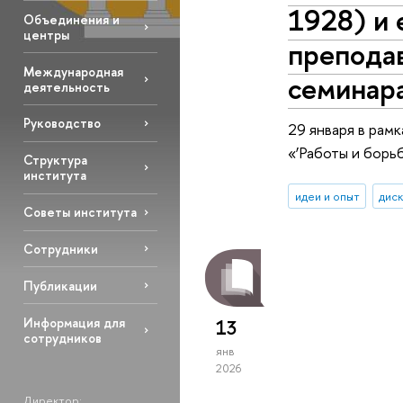
1928) и 
Объединения и
центры
преподав
Международная
семинар
деятельность
Руководство
29 января в рам
«‘Работы и борь
Структура
института
идеи и опыт
дис
Советы института
Сотрудники
Публикации
Информация для
13
сотрудников
янв
2026
Директор: