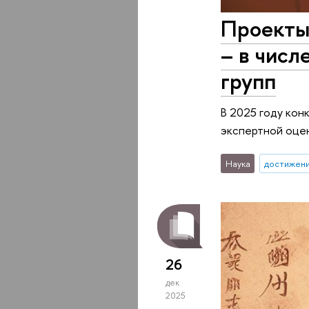
Проекты 
– в числ
групп
В 2025 году кон
экспертной оцен
Наука
достижен
26
дек
2025