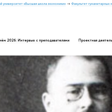
й университет «Высшая школа экономики»
Факультет гуманитарных н
иём 2026: Интервью с преподавателями
Проектная деятел