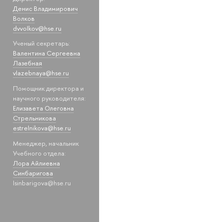
Денис Владимирович
Волков
dvvolkov@hse.ru
Ученый секретарь:
Валентина Сергеевна
Лазебная
vlazebnaya@hse.ru
Помощник директора и
научного руководителя:
Елизавета Олеговна
Стрельникова
estrelnikova@hse.ru
Менеджер, начальник
Учебного отдела:
Лора Айлиевна
Синбаригова
lsinbarigova@hse.ru