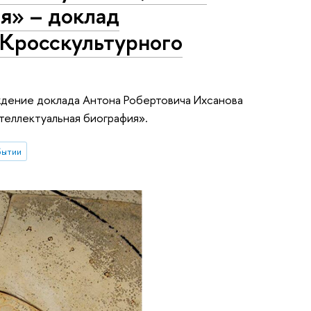
ия» – доклад
"Кросскультурного
ждение доклада Антона Робертовича Ихсанова
теллектуальная биография».
бытии