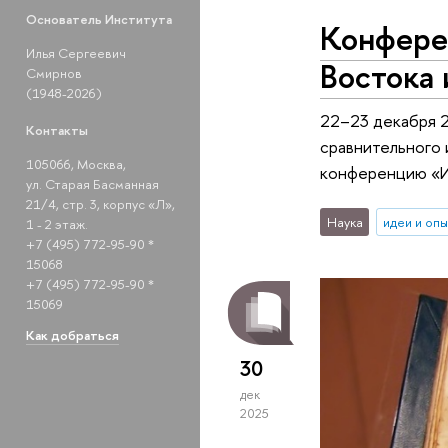
Основатель Института
Конферен
Илья Сергеевич
Востока
Смирнов
(1948-2026)
22–23 декабря 2
Контакты
сравнительного 
105066, Москва,
конференцию «Ис
ул. Старая Басманная
21/4, стр. 3, корпус «Л»,
Наука
идеи и оп
1 - 2 этаж.
+7 (495) 772-95-90 *
15068
+7 (495) 772-95-90 *
15069
Как добраться
30
дек
2025