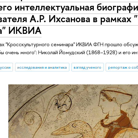
его интеллектуальная биограф
ателя А.Р. Ихсанова в рамках 
а" ИКВИА
ках "Кросскультурного семинара" ИКВИА ФГН прошло обсу
бы очень много’: Николай Йомудский (1868–1928) и его ин
куссии
исследования и аналитика
взгляд ученого
репортаж о со