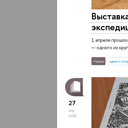
Выставка
экспеди
1 апреля прошл
— одного из кр
Наука
идеи и оп
27
апр
2026