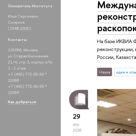
Междуна
Основатель Института
реконстр
Илья Сергеевич
Смирнов
раскопо
(1948-2026)
Контакты
На базе ИКВИА 
реконструкции, 
105066, Москва,
ул. Старая Басманная
России, Казахст
21/4, стр. 3, корпус «Л»,
1 - 2 этаж.
Наука
идеи и оп
+7 (495) 772-95-90 *
15068
+7 (495) 772-95-90 *
15069
Как добраться
29
апр
2026