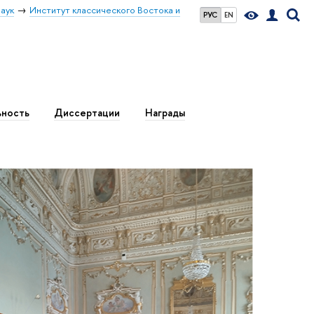
аук
Институт классического Востока и
РУС
EN
ьность
Диссертации
Награды