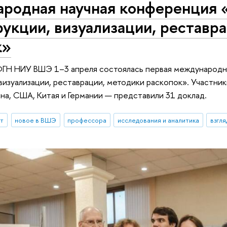
родная научная конференция
укции, визуализации, реставр
к»
ФГН НИУ ВШЭ 1–3 апреля состоялась первая международн
визуализации, реставрации, методики раскопок». Участни
ана, США, Китая и Германии — представили 31 доклад.
ыт
новое в ВШЭ
профессора
исследования и аналитика
взгля