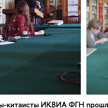
ы-китаисты ИКВИА ФГН прошли