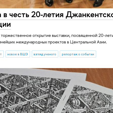
 в честь 20-летия Джанкентск
ции
о торжественное открытие выставки, посвященной 20-ле
упнейших международных проектов в Центральной Азии.
ыт
новое в ВШЭ
взгляд ученого
репортаж о событии