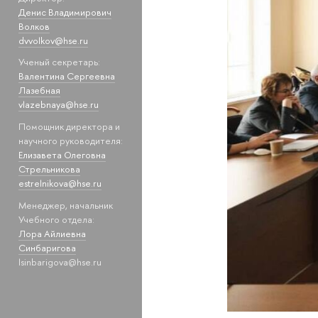
Денис Владимирович
Волков
dvvolkov@hse.ru
Ученый секретарь:
Валентина Сергеевна
Лазебная
vlazebnaya@hse.ru
Помощник директора и
научного руководителя:
Елизавета Олеговна
Стрельникова
estrelnikova@hse.ru
Менеджер, начальник
Учебного отдела:
Лора Айлиевна
Синбаригова
lsinbarigova@hse.ru