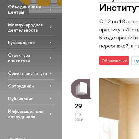
Институ
Объединения и
центры
С 12 по 18 апре
Международная
практику в Инст
деятельность
В ходе практики
Руководство
персонажей, а т
Структура
института
Образование
ид
Советы института
Сотрудники
Публикации
29
Информация для
апр
сотрудников
2026
Директор: