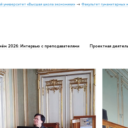
й университет «Высшая школа экономики»
Факультет гуманитарных н
иём 2026: Интервью с преподавателями
Проектная деятел