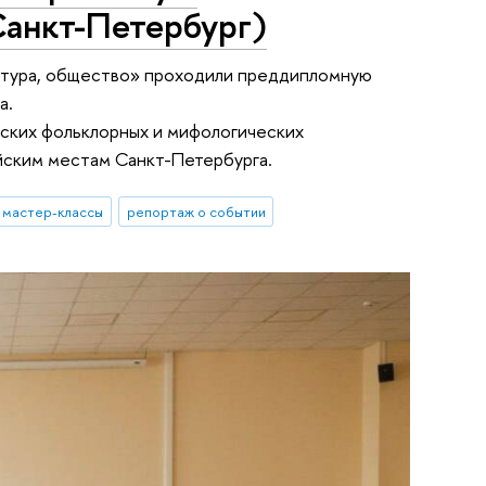
Санкт-Петербург)
ультура, общество» проходили преддипломную
а.
йских фольклорных и мифологических
айским местам Санкт-Петербурга.
мастер-классы
репортаж о событии