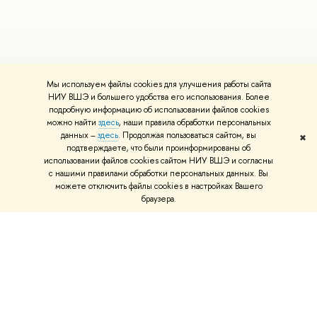
Мы используем файлы cookies для улучшения работы сайта
НИУ ВШЭ и большего удобства его использования. Более
подробную информацию об использовании файлов cookies
можно найти
здесь
, наши правила обработки персональных
данных –
здесь
. Продолжая пользоваться сайтом, вы
✖
подтверждаете, что были проинформированы об
использовании файлов cookies сайтом НИУ ВШЭ и согласны
с нашими правилами обработки персональных данных. Вы
можете отключить файлы cookies в настройках Вашего
браузера.
О ВЫШКЕ
ОБ
Цифры и факты
Ли
Руководство и структура
Дов
Устойчивое развитие в НИУ ВШЭ
Ол
Преподаватели и сотрудники
При