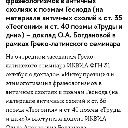
фразеологизмов в античных
схолиях к поэмам Гесиода (на
материале античных схолий к ст. 35
«Теогонии» и ст. 40 поэмы «Труды и
дни») – доклад О.А. Богдановой в
рамках Греко-латинского семинара
На очередном заседаним Греко-
латинского семинара ИКВИА ФГН 31
октября с докладом «Интерпретация и
этимологизация фразеологизмов в
античных схолиях к поэмам Гесиода (на
материале античных схолий к ст. 35
поэмы «Теогония» и ст. 40 поэмы «Труды
и дни»)» выступила доцент ИКВИА
Ольга Алексеевна Богданова.