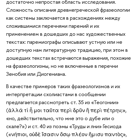
достаточно непростая область исследования.
Сложность описания древнегреческой фразеологии
как системы заключается в расхождениях между
сложившимися перечнями паремий и их
применением в дошедших до нас художественных
текстах: паремиографы описывают устную или не
доступную нам литературную традицию, при этом в
дошедших текстах встречаются выражения, похожие
на фразеологизмы, но не включенные в перечни
Зенобия или Диогениана.
В качестве примеров таких фразеологизмов и их
интерпретации схолиастами в сообщении
предлагается рассмотреть ст. 35 из «Теогонии»
(ἀλλὰ τί ἦ μοι ταῦτα περὶ δρῦν ἢ περὶ πέτρην;»,
«но, действительно, что мне это о дубе или о
скале?») и ст. 40 из поэмы «Труды и лни» Гесиода
(«νήπιοι, οὐδὲ ἴσασιν ὅσῳ πλέον ἥμισυ παντὸς»,