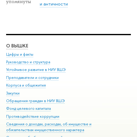
упомянуты
и античности
О ВЫШКЕ
ОБ
Цифры и факты
Ли
Руководство и структура
Дов
Устойчивое развитие в НИУ ВШЭ
Ол
Преподаватели и сотрудники
При
Корпуса и общежития
Вы
Закупки
При
Обращения граждан в НИУ ВШЭ
Ас
Фонд целевого капитала
До
Противодействие коррупции
Цен
Сведения о доходах, расходах, об имуществе и
Би
обязательствах имущественного характера
Об