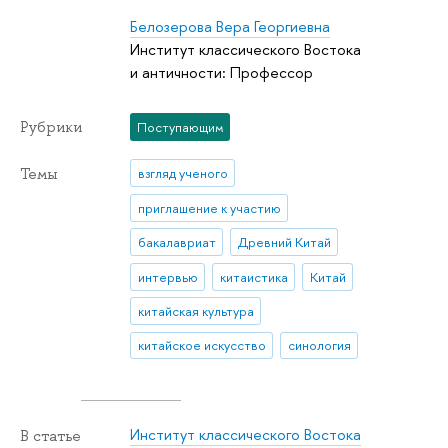
Белозерова Вера Георгиевна
Институт классического Востока
и античности: Профессор
Рубрики
Поступающим
Темы
взгляд ученого
приглашение к участию
бакалавриат
Древний Китай
интервью
китаистика
Китай
китайская культура
китайское искусство
синология
Институт классического Востока
В статье