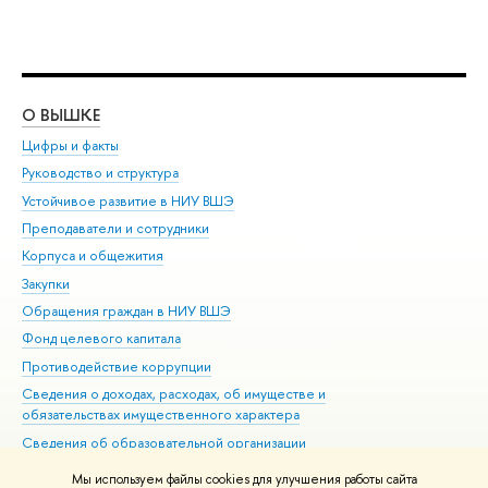
О ВЫШКЕ
ОБ
Цифры и факты
Ли
Руководство и структура
Дов
Устойчивое развитие в НИУ ВШЭ
Ол
Преподаватели и сотрудники
При
Корпуса и общежития
Вы
Закупки
При
Обращения граждан в НИУ ВШЭ
Ас
Фонд целевого капитала
До
Противодействие коррупции
Цен
Сведения о доходах, расходах, об имуществе и
Би
обязательствах имущественного характера
Об
Сведения об образовательной организации
Обр
Людям с ограниченными возможностями здоровья
Мы используем файлы cookies для улучшения работы сайта