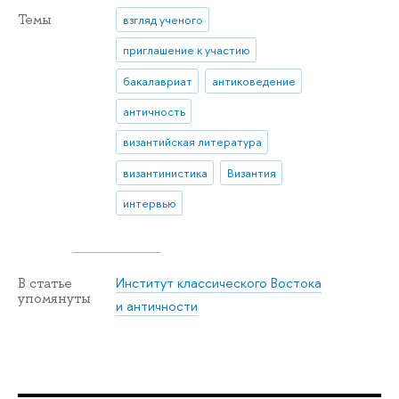
Темы
взгляд ученого
приглашение к участию
бакалавриат
антиковедение
античность
византийская литература
византинистика
Византия
интервью
Институт классического Востока
В статье
упомянуты
и античности