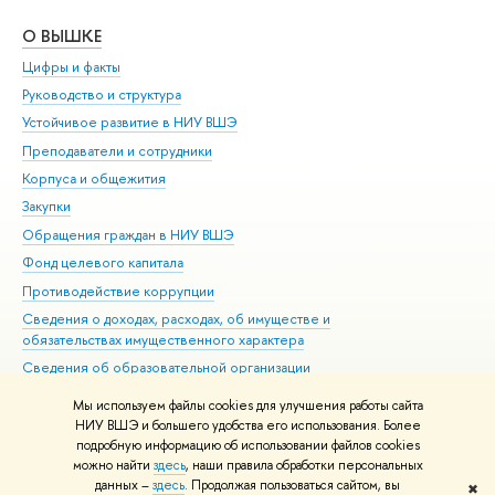
О ВЫШКЕ
ОБ
Цифры и факты
Ли
Руководство и структура
Дов
Устойчивое развитие в НИУ ВШЭ
Ол
Преподаватели и сотрудники
При
Корпуса и общежития
Вы
Закупки
При
Обращения граждан в НИУ ВШЭ
Ас
Фонд целевого капитала
До
Противодействие коррупции
Цен
Сведения о доходах, расходах, об имуществе и
Би
обязательствах имущественного характера
Об
Сведения об образовательной организации
Обр
Людям с ограниченными возможностями здоровья
Мы используем файлы cookies для улучшения работы сайта
Единая платежная страница
НИУ ВШЭ и большего удобства его использования. Более
подробную информацию об использовании файлов cookies
Работа в Вышке
можно найти
здесь
, наши правила обработки персональных
данных –
здесь
. Продолжая пользоваться сайтом, вы
✖