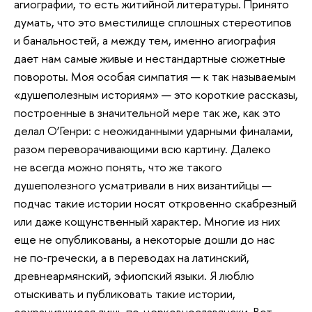
агиографии, то есть житийной литературы. Принято
думать, что это вместилище сплошных стереотипов
и банальностей, а между тем, именно агиография
дает нам самые живые и нестандартные сюжетные
повороты. Моя особая симпатия — к так называемым
«душеполезным историям» — это короткие рассказы,
построенные в значительной мере так же, как это
делал О’Генри: с неожиданными ударными финалами,
разом переворачивающими всю картину. Далеко
не всегда можно понять, что же такого
душеполезного усматривали в них византийцы —
подчас такие истории носят откровенно скабрезный
или даже кощунственный характер. Многие из них
еще не опубликованы, а некоторые дошли до нас
не по‑гречески, а в переводах на латинский,
древнеармянский, эфиопский языки. Я люблю
отыскивать и публиковать такие истории,
сохранившиеся лишь по‑церковнославянски. Вот