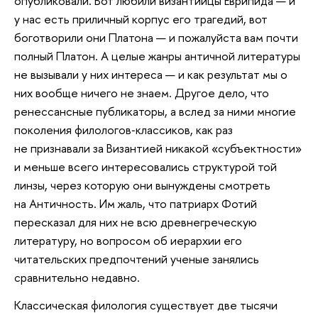
опубликовали. Вот любили византийцы Еврипида — и
у нас есть приличный корпус его трагедий, вот
боготворили они Платона — и пожалуйста вам почти
полный Платон. А целые жанры античной литературы
не вызывали у них интереса — и как результат мы о
них вообще ничего не знаем. Другое дело, что
ренессансные публикаторы, а вслед за ними многие
поколения филологов‑классиков, как раз
не признавали за Византией никакой «субъектности»
и меньше всего интересовались структурой той
линзы, через которую они вынуждены смотреть
на Античность. Им жаль, что патриарх Фотий
пересказал для них не всю древнегреческую
литературу, но вопросом об иерархии его
читательских предпочтений ученые занялись
сравнительно недавно.
Классическая филология существует две тысячи