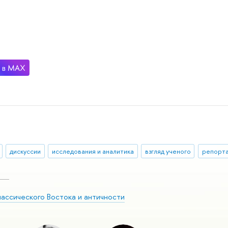
дискуссии
исследования и аналитика
взгляд ученого
репорта
лассического Востока и античности