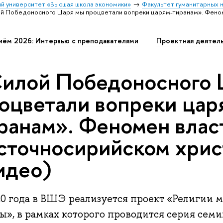
й университет «Высшая школа экономики»
Факультет гуманитарных н
й Победоносного Царя мы процветали вопреки царям-тиранам». Феном
иём 2026: Интервью с преподавателями
Проектная деятел
илой Победоносного 
оцветали вопреки цар
ранам». Феномен влас
сточносирийском хрис
идео)
20 года в ВШЭ реализуется проект «Религии м
ы», в рамках которого проводится серия сем