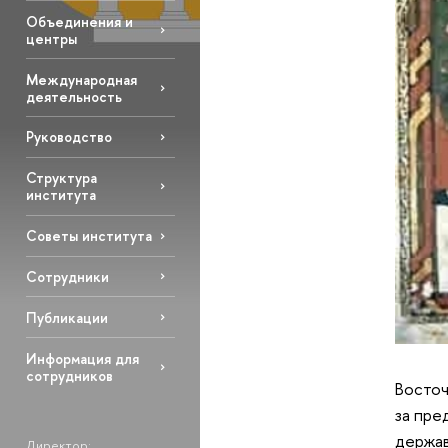
Объединения и
центры
Международная
деятельность
Руководство
Структура
института
Советы института
Сотрудники
Публикации
Информация для
сотрудников
Восточ
за пре
держав
Директор: