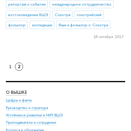
репортаж о событии
международное сотрудничество
востоковедение ВШЭ
Сокотра
сокотрийский
фольклор
экспедиции
Язык и фольклор о. Сокотра
18 октября 2017
1
2
О ВЫШКЕ
ОБ
Цифры и факты
Ли
Руководство и структура
Дов
Устойчивое развитие в НИУ ВШЭ
Ол
Преподаватели и сотрудники
При
Корпуса и общежития
Вы