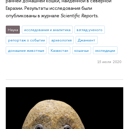
ранней домашней кошки, найденной в северной
Евразии. Результаты исследования были
опубликованы в журнале
Scientific Reports
.
Наука
исследования и аналитика
взгляд ученого
репортаж о событии
археология
Джанкент
домашние животные
Казахстан
кошачьи
экспедиции
15 июля 2020