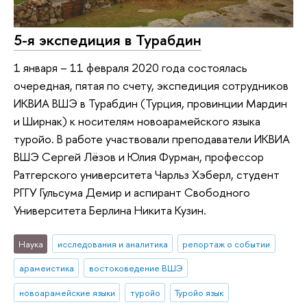
5-я экспедиция в Турабдин
1 января – 11 февраля 2020 года состоялась
очередная, пятая по счету, экспедиция сотрудников
ИКВИА ВШЭ в Турабдин (Турция, провинции Мардин
и Ширнак) к носителям новоарамейского языка
туройо. В работе участвовали преподаватели ИКВИА
ВШЭ Сергей Лёзов и Юлия Фурман, профессор
Ратгерского университета Чарльз Хэберл, студент
РГГУ Гульсума Демир и аспирант Свободного
Университета Берлина Никита Кузин.
Наука
исследования и аналитика
репортаж о событии
арамеистика
востоковедение ВШЭ
новоарамейские языки
туройо
Туройо язык