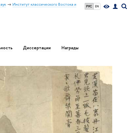
аук
Институт классического Востока и
РУС
EN
ьность
Диссертации
Награды