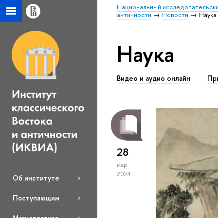
Национальный исследовательски
античности
Новости
Наука
Наука
Видео и аудио онлайн
Пр
28
мар
2024
Об институте
Поступающим
Магистратура