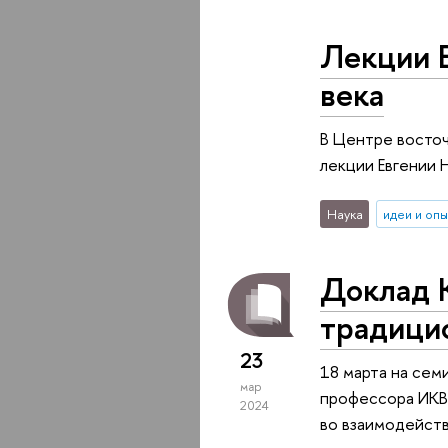
Лекции Е
века
В Центре восто
лекции Евгении 
Наука
идеи и оп
Доклад К
традици
23
18 марта на сем
мар
профессора ИКВИ
2024
во взаимодейств