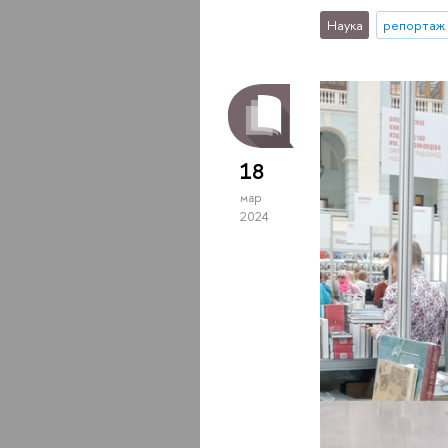
Наука
репортаж 
18
мар
2024