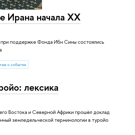
е Ирана начала ХХ
и при поддержке Фонда Ибн Сины состоялись
а
таж о событии
ройо: лексика
него Востока и Северной Африки прошёл доклад
ённый земледельческой терминологии в туройо