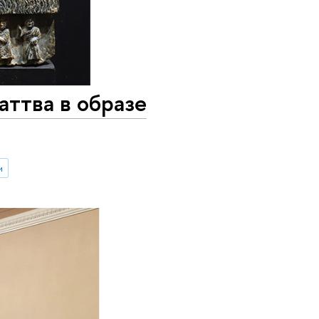
ттва в образе
и