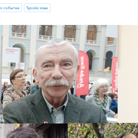
о событии
Туройо язык