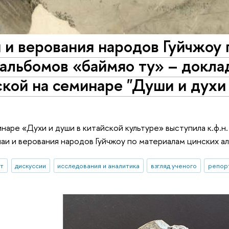
и верования народов Гуйчжоу 
альбомов «баймяо ту» – докла
кой на семинаре "Души и духи 
инаре «Духи и души в китайской культуре» выступила к.ф.н
и и верования народов Гуйчжоу по материалам цинских а
ыт
дискуссии
исследования и аналитика
взгляд ученого
репор