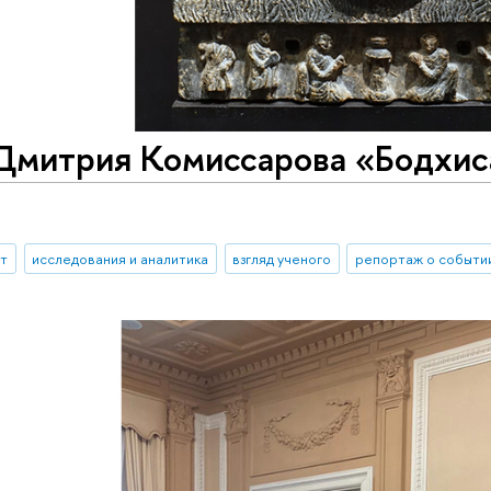
Дмитрия Комиссарова «Бодхиса
ыт
исследования и аналитика
взгляд ученого
репортаж о событи