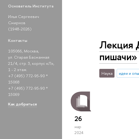
Основатель Института
Илья Сергеевич
Смирнов
(1948-2026)
Контакты
Лекция 
105066, Москва,
пишачи»
ул. Старая Басманная
21/4, стр. 3, корпус «Л»,
1 - 2 этаж.
Наука
идеи и оп
+7 (495) 772-95-90 *
15068
+7 (495) 772-95-90 *
15069
Как добраться
26
мар
2024