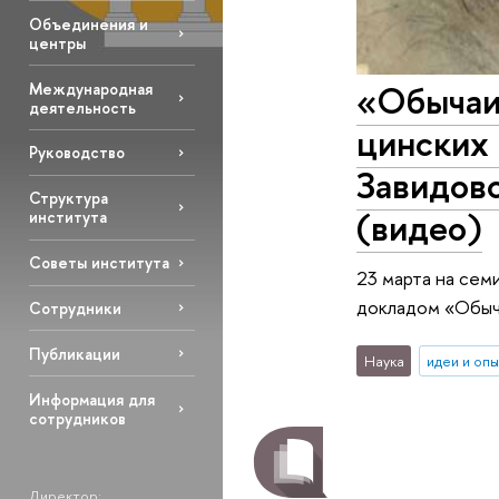
Объединения и
центры
«Обычаи 
Международная
деятельность
цинских 
Руководство
Завидовс
Структура
(видео)
института
Советы института
23 марта на сем
докладом «Обыча
Сотрудники
Публикации
Наука
идеи и оп
Информация для
сотрудников
Директор: