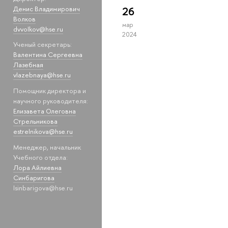
Денис Владимирович
26
Волков
мар
dvvolkov@hse.ru
2024
Ученый секретарь:
Валентина Сергеевна
Лазебная
vlazebnaya@hse.ru
Помощник директора и
научного руководителя:
Елизавета Олеговна
Стрельникова
estrelnikova@hse.ru
Менеджер, начальник
Учебного отдела:
Лора Айлиевна
Синбаригова
lsinbarigova@hse.ru