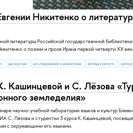
вгении Никитенко о литератур
чной литературы Российской государственной библиотек
Никитенко о поэзии и прозе Ирана первой четверти ХХ век
ыт
дискуссии
исследования и аналитика
взгляд ученого
репор
. Кашинцевой и С. Лёзова «Ту
онного земледелия»
инаре научно-учебной лаборатории языков и культур Ближ
А С. Лёзова и студентки 3 курса К. Кашинцевой, посвящ
ии с окружающими его языками.