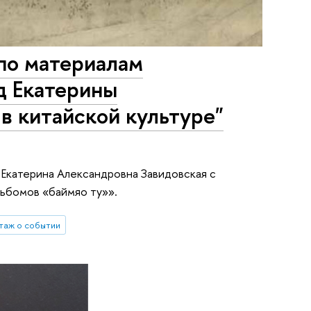
по материалам
д Екатерины
в китайской культуре"
. Екатерина Александровна Завидовская с
льбомов «баймяо ту»».
таж о событии