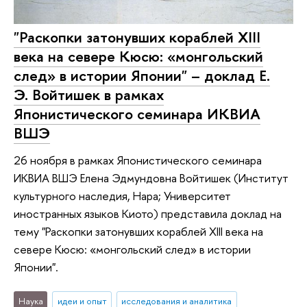
"Раскопки затонувших кораблей XIII
века на севере Кюсю: «монгольский
след» в истории Японии" – доклад Е.
Э. Войтишек в рамках
Японистического семинара ИКВИА
ВШЭ
26 ноября в рамках Японистического семинара
ИКВИА ВШЭ Елена Эдмундовна Войтишек (Институт
культурного наследия, Нара; Университет
иностранных языков Киото) представила доклад на
тему "Раскопки затонувших кораблей XIII века на
севере Кюсю: «монгольский след» в истории
Японии".
Наука
идеи и опыт
исследования и аналитика