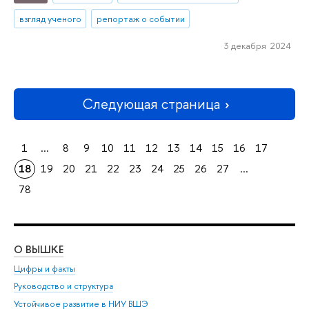
взгляд ученого
репортаж о событии
3 декабря 2024
Следующая страница
1
...
8
9
10
11
12
13
14
15
16
17
18
19
20
21
22
23
24
25
26
27
...
78
О ВЫШКЕ
ОБ
Цифры и факты
Ли
Руководство и структура
Дов
Устойчивое развитие в НИУ ВШЭ
Ол