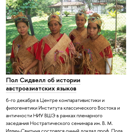
Пол Сидвелл об истории
австроазиатских языков
6-го декабря в Центре компаративистики и
филогенетики Института классического Востока и
античности НИУ ВШЭ в рамках пленарного
заседания Ностратического семинара им. В. М.
Иллич-Свитыча состоялся очный доклад проф. Пола