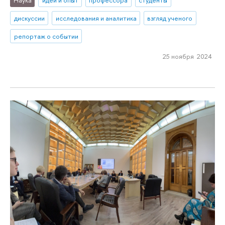
Наука
идеи и опыт
профессора
студенты
дискуссии
исследования и аналитика
взгляд ученого
репортаж о событии
25 ноября 2024