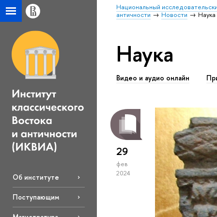
Национальный исследовательски
античности
Новости
Наука
Наука
Видео и аудио онлайн
Пр
29
фев
2024
Об институте
Поступающим
Магистратура