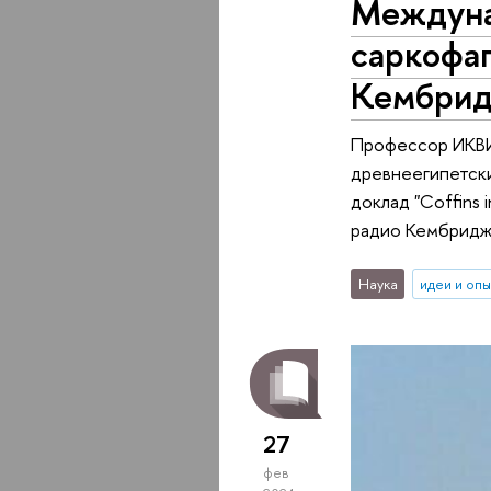
Междуна
саркофаг
Кембри
Профессор ИКВИ
древнеегипетски
доклад "Coffins 
радио Кембридж
Наука
идеи и оп
27
фев