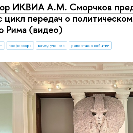
ор ИКВИА А.М. Сморчков пред
c цикл передач о политическом
о Рима (видео)
ыт
профессора
взгляд ученого
репортаж о событии