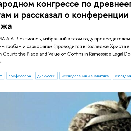
родном конгрессе по древнеег
ам и рассказал о конференции
джа
А А.А. Локтионов, избранный в этом году председателе
м гробам и саркофагам (проводится в Колледже Христа в
in Court: the Place and Value of Coffins in Ramesside Legal
а
ыт
профессора
дискуссии
исследования и аналитика
взгляд у