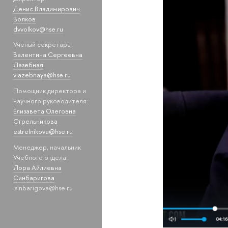
Денис Владимирович
Волков
dvvolkov@hse.ru
Ученый секретарь:
Валентина Сергеевна
Лазебная
vlazebnaya@hse.ru
Помощник директора и
научного руководителя:
Елизавета Олеговна
Стрельникова
estrelnikova@hse.ru
Менеджер, начальник
Учебного отдела:
Лора Айлиевна
Синбаригова
lsinbarigova@hse.ru