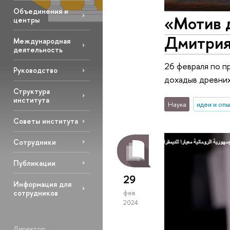
Объединения и
«Мотив 
центры
Дмитрия
Международная
деятельность
26 февраля по 
Руководство
дохадыв древних
Структура
института
Наука
идеи и оп
Советы института
Сотрудники
Публикации
29
Информация для
сотрудников
фев
2024
Директор: