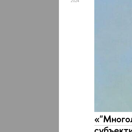
2024
«"Многол
субъект