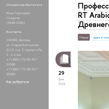
Професс
Основатель Института
RT Arabi
Илья Сергеевич
Смирнов
Древнег
(1948-2026)
Контакты
Наука
идеи и оп
105066, Москва,
ул. Старая Басманная
21/4, стр. 3, корпус «Л»,
1 - 2 этаж.
+7 (495) 772-95-90 *
15068
+7 (495) 772-95-90 *
29
15069
фев
Как добраться
2024