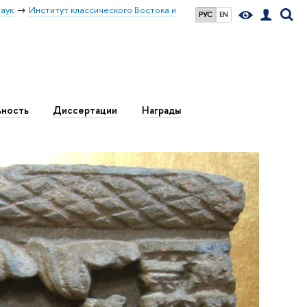
аук
Институт классического Востока и
РУС
EN
ьность
Диссертации
Награды