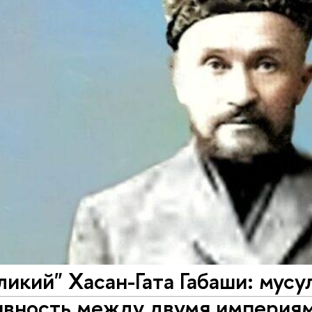
икий" Хасан-Гата Габаши: мусу
ивность между двумя империям