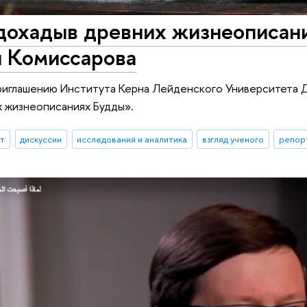
дохадыв древних жизнеописани
 Комиссарова
приглашению Института Керна Лейденского Университета 
 жизнеописаниях Будды».
ыт
дискуссии
исследования и аналитика
взгляд ученого
репор