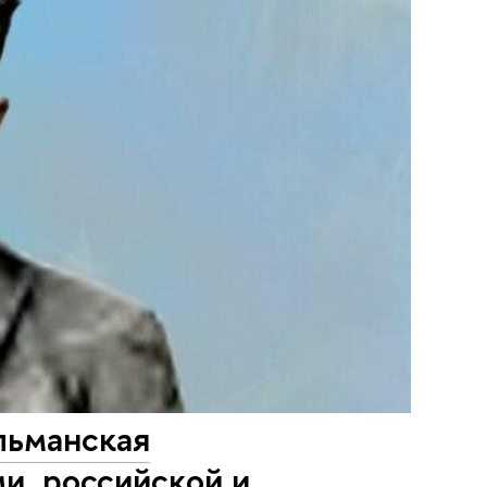
льманская
и, российской и