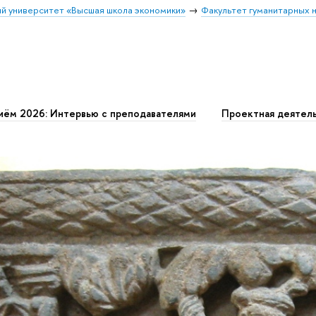
й университет «Высшая школа экономики»
Факультет гуманитарных н
иём 2026: Интервью с преподавателями
Проектная деятел