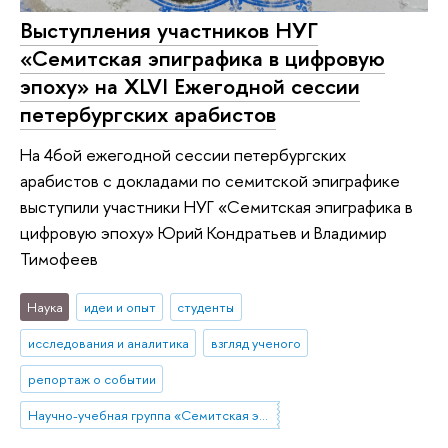
Выступления участников НУГ
«Семитская эпиграфика в цифровую
эпоху» на XLVI Ежегодной сессии
петербургских арабистов
На 46ой ежегодной сессии петербургских
арабистов с докладами по семитской эпиграфике
выступили участники НУГ «Семитская эпиграфика в
цифровую эпоху» Юрий Кондратьев и Владимир
Тимофеев
Наука
идеи и опыт
студенты
исследования и аналитика
взгляд ученого
репортаж о событии
Научно-учебная группа «Семитская эпиграфика в цифровую эпоху»