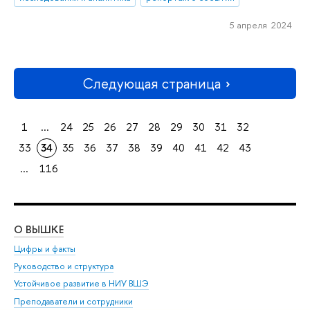
5 апреля 2024
Следующая страница
1
...
24
25
26
27
28
29
30
31
32
33
34
35
36
37
38
39
40
41
42
43
...
116
О ВЫШКЕ
ОБ
Цифры и факты
Ли
Руководство и структура
Дов
Устойчивое развитие в НИУ ВШЭ
Ол
Преподаватели и сотрудники
При