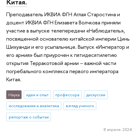
Китая.
Преподаватель ИКВИА ФГН Аглая Старостина и
доцент ИКВИА ФГН Елизавета Волчкова приняли
участие в выпуске телепередачи «Наблюдатель»,
посвященной основателю китайской империи Цинь
Шихуанди и его усыпальнице. Выпуск «Император и
его армия» был приурочен к пятидесятилетию
открытия Терракотовой армии – важной части
погребального комплекса первого императора
Китая.
Наука
идеи и опыт
профессора
дискуссии
исследования и аналитика
взгляд ученого
репортаж о событии
8 апреля 2024