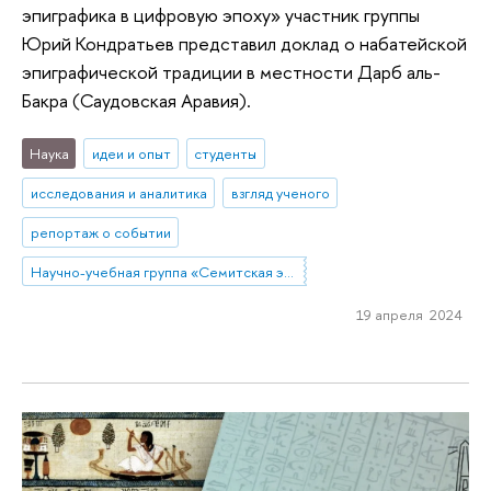
эпиграфика в цифровую эпоху» участник группы
Юрий Кондратьев представил доклад о набатейской
эпиграфической традиции в местности Дарб аль-
Бакра (Саудовская Аравия).
Наука
идеи и опыт
студенты
исследования и аналитика
взгляд ученого
репортаж о событии
Научно-учебная группа «Семитская эпиграфика в цифровую эпоху»
19 апреля 2024