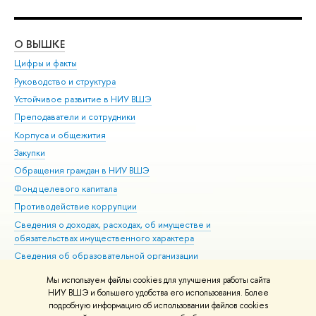
О ВЫШКЕ
ОБ
Цифры и факты
Ли
Руководство и структура
Дов
Устойчивое развитие в НИУ ВШЭ
Ол
Преподаватели и сотрудники
При
Корпуса и общежития
Вы
Закупки
При
Обращения граждан в НИУ ВШЭ
Ас
Фонд целевого капитала
До
Противодействие коррупции
Цен
Сведения о доходах, расходах, об имуществе и
Би
обязательствах имущественного характера
Об
Сведения об образовательной организации
Обр
Людям с ограниченными возможностями здоровья
Мы используем файлы cookies для улучшения работы сайта
Единая платежная страница
НИУ ВШЭ и большего удобства его использования. Более
подробную информацию об использовании файлов cookies
Работа в Вышке