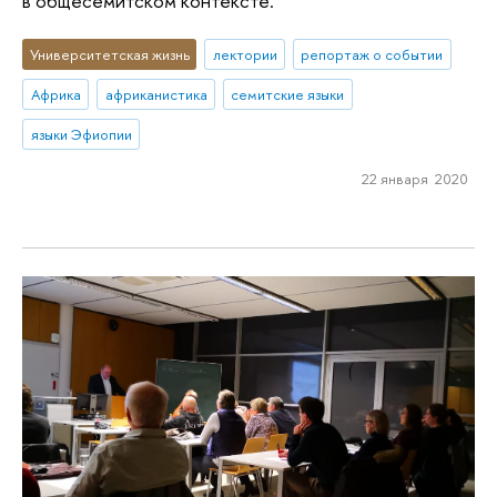
в общесемитском контексте.
Университетская жизнь
лектории
репортаж о событии
Африка
африканистика
семитские языки
языки Эфиопии
22 января 2020