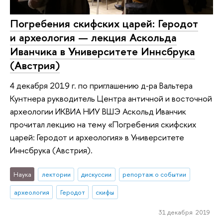
Погребения скифских царей: Геродот
и археология — лекция Аскольда
Иванчика в Университете Иннсбрука
(Австрия)
4 декабря 2019 г. по приглашению д‑ра Вальтера
Кунтнера рукводитель Центра античной и восточной
археологии ИКВИА НИУ ВШЭ Аскольд Иванчик
прочитал лекцию на тему «Погребения скифских
царей: Геродот и археология» в Университете
Иннсбрука (Австрия).
Наука
лектории
дискуссии
репортаж о событии
археология
Геродот
скифы
31 декабря 2019