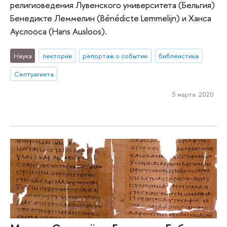
религиоведения Лувенского университета (Бельгия)
Бенедикте Леммелин (Bénédicte Lemmelijn) и Ханса
Ауслооса (Hans Ausloos).
Наука
лектории
репортаж о событии
библеистика
Септуагинта
5 марта 2020