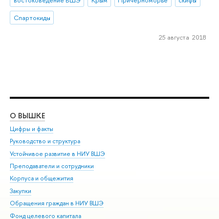
востоковедение ВШЭ
Крым
Причерноморье
скифы
Спартокиды
25 августа 2018
О ВЫШКЕ
ОБ
Цифры и факты
Ли
Руководство и структура
Дов
Устойчивое развитие в НИУ ВШЭ
Ол
Преподаватели и сотрудники
При
Корпуса и общежития
Вы
Закупки
При
Обращения граждан в НИУ ВШЭ
Ас
Фонд целевого капитала
До