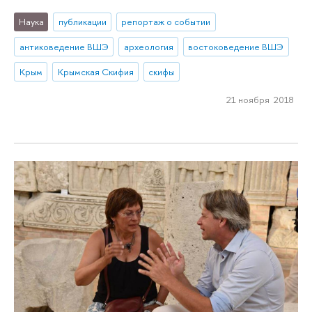
Наука
публикации
репортаж о событии
антиковедение ВШЭ
археология
востоковедение ВШЭ
Крым
Крымская Скифия
скифы
21 ноября 2018