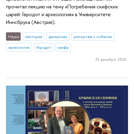
прочитал лекцию на тему «Погребения скифских
царей: Геродот и археология» в Университете
Иннсбрука (Австрия).
Наука
лектории
дискуссии
репортаж о событии
археология
Геродот
скифы
31 декабря 2019