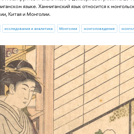
ниганском языке. Хамниганский язык относится к монгольс
ии, Китая и Монголии.
исследования и аналитика
Монголия
монголоведение
монгол