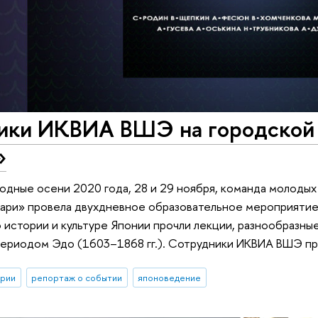
ики ИКВИА ВШЭ на городской 
»
одные осени 2020 года, 28 и 29 ноября, команда молодых
ри» провела двухдневное образовательное мероприятие 
 истории и культуре Японии прочли лекции, разнообразны
риодом Эдо (1603–1868 гг.). Сотрудники ИКВИА ВШЭ при
ории
репортаж о событии
японоведение