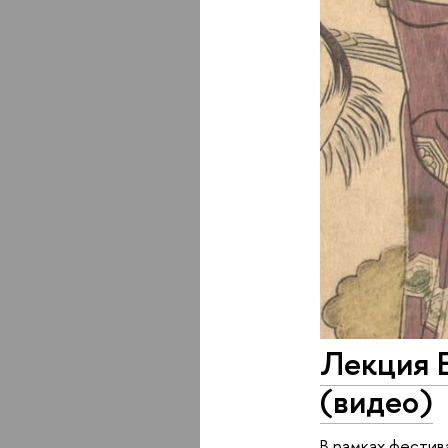
Лекция Е
(видео)
В рамках фестив