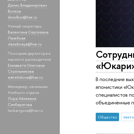
Денис Владимирович
Волков
dvvolkov@hse.ru
Ученый секретарь:
Валентина Сергеевна
Лазебная
vlazebnaya@hse.ru
Сотрудн
Помощник директора и
научного руководителя:
«Юкари
Елизавета Олеговна
Стрельникова
estrelnikova@hse.ru
В последние вых
японистики «Юка
Менеджер, начальник
Учебного отдела:
специалистов по
Лора Айлиевна
объединённые пе
Синбаригова
lsinbarigova@hse.ru
Общество
лект