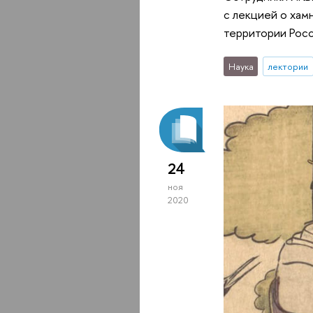
с лекцией о хам
территории Росс
Наука
лектории
24
ноя
2020