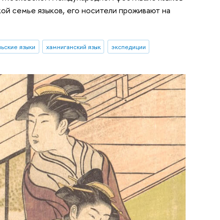
кой семье языков, его носители проживают на
ьские языки
хамниганский язык
экспедиции