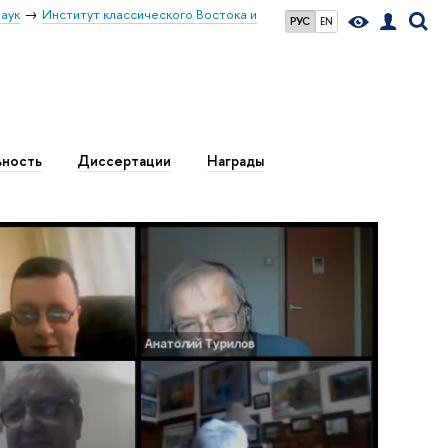
аук
Институт классического Востока и
РУС
EN
ьность
Диссертации
Награды