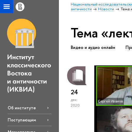
Национальный исследовательски
античности
Новости
Тема 
Тема «лек
Видео и аудио онлайн
Пр
24
дек
2020
Об институте
Поступающим
Магистратура