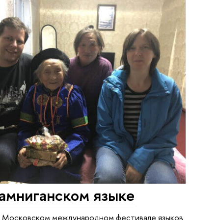
хамниганском языке
5‑м Московском международном фестивале языков