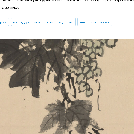
поэзии».
ории
взгляд ученого
японоведение
японская поэзия