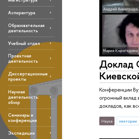
Аспирантура
Образовательная
деятельность
Учебный отдел
Проектная
Доклад 
деятельность
Киевско
Диссертационные
проекты
Конференции Byz
Научная
деятельность:
огромный вклад 
обзор
докладов, как в
Семинары и
конференции
Наука
лектории
Экспедиции