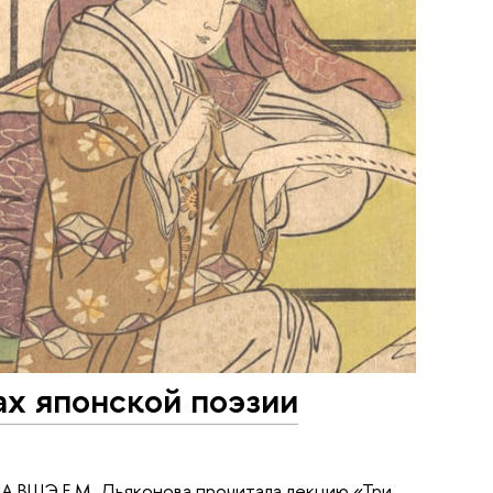
х японской поэзии
ИА ВШЭ Е.М. Дьяконова прочитала лекцию «Три