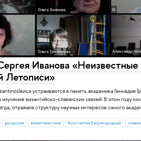
Сергея Иванова «Неизвестные 
й Летописи»
antinoslavica устраиваются в память академика Геннадия 
в изучение византийско-славянских связей. В этом году к
сегда, отражала структуру научных интересов самого акад
дискуссии
византинистика
Константин Багрянородный
славя