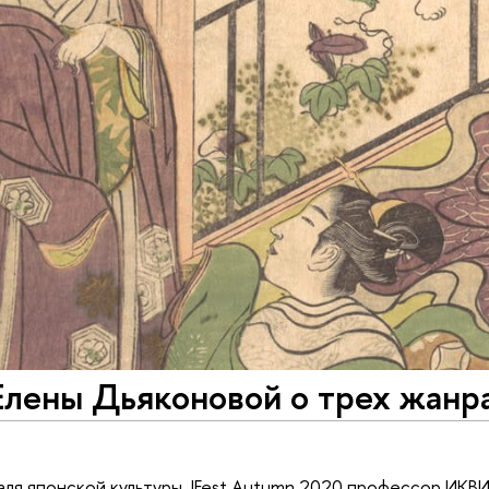
лены Дьяконовой о трех жанра
аля японской культуры JFest Autumn 2020 профессор ИКВ