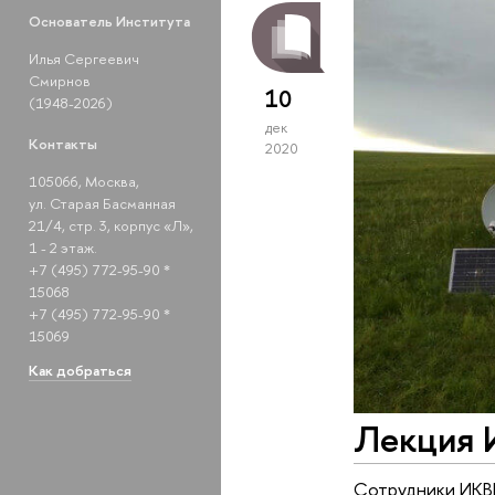
Основатель Института
Илья Сергеевич
Смирнов
10
(1948-2026)
дек
Контакты
2020
105066, Москва,
ул. Старая Басманная
21/4, стр. 3, корпус «Л»,
1 - 2 этаж.
+7 (495) 772-95-90 *
15068
+7 (495) 772-95-90 *
15069
Как добраться
Лекция И
Сотрудники ИКВИ