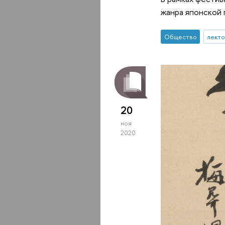
жанра японской 
Общество
лект
20
ноя
2020