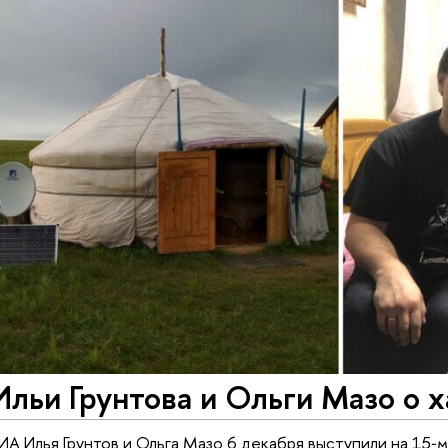
льи Грунтова и Ольги Мазо о 
А Илья Грунтов и Ольга Мазо 6 декабря выступили на 1