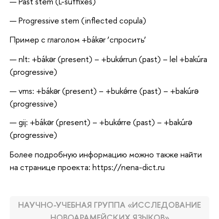
Past stem (L-suffixes)
Progressive stem (inflected copula)
Пример c глаголом +bákər ‘спросить’
nlt: +bákər (present) – +bukə́rrun (past) – lel +bakúra
(progressive)
vms: +bákər (present) – +bukə́rre (past) – +bakúrə
(progressive)
gij: +bákər (present) – +bukə́rre (past) – +bakúrə
(progressive)
Более подробную информацию можно также найти
на странице проекта: https://nena-dict.ru
НАУЧНО-УЧЕБНАЯ ГРУППА «ИССЛЕДОВАНИЕ
НОВОАРАМЕЙСКИХ ЯЗЫКОВ»