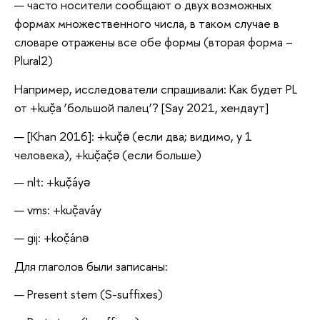
часто носители сообщают о двух возможных
формах множественного числа, в таком случае в
словаре отражены все обе формы (вторая форма –
Plural2)
Например, исследователи спрашивали: Как будет PL
от +kuč̣a ‘большой палец’? [Say 2021, хендаут]
[Khan 2016]: +kuč̣ə (если два; видимо, у 1
человека), +kuč̣ač̣ə (если больше)
nlt: +kuč̣áyə
vms: +kuč̣aváy
gij: +koč̣ánə
Для глаголов были записаны:
Present stem (S-suffixes)