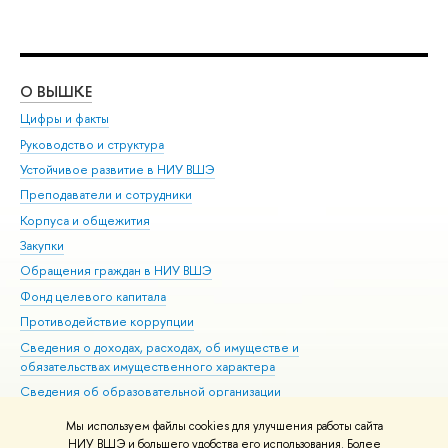
О ВЫШКЕ
ОБ
Цифры и факты
Ли
Руководство и структура
Дов
Устойчивое развитие в НИУ ВШЭ
Ол
Преподаватели и сотрудники
При
Корпуса и общежития
Вы
Закупки
При
Обращения граждан в НИУ ВШЭ
Ас
Фонд целевого капитала
До
Противодействие коррупции
Цен
Сведения о доходах, расходах, об имуществе и
Би
обязательствах имущественного характера
Об
Сведения об образовательной организации
Обр
Людям с ограниченными возможностями здоровья
Мы используем файлы cookies для улучшения работы сайта
Единая платежная страница
НИУ ВШЭ и большего удобства его использования. Более