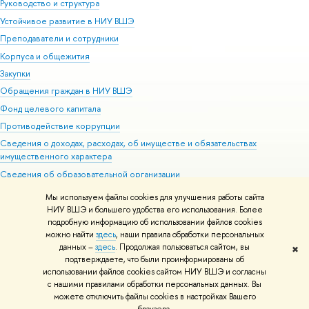
Руководство и структура
Устойчивое развитие в НИУ ВШЭ
Преподаватели и сотрудники
Корпуса и общежития
Закупки
Обращения граждан в НИУ ВШЭ
Фонд целевого капитала
Противодействие коррупции
Сведения о доходах, расходах, об имуществе и обязательствах
имущественного характера
Сведения об образовательной организации
Людям с ограниченными возможностями здоровья
Мы используем файлы cookies для улучшения работы сайта
Единая платежная страница
НИУ ВШЭ и большего удобства его использования. Более
подробную информацию об использовании файлов cookies
Работа в Вышке
можно найти
здесь
, наши правила обработки персональных
данных –
здесь
. Продолжая пользоваться сайтом, вы
✖
Редактору
подтверждаете, что были проинформированы об
© НИУ ВШЭ 1993–2026
Адреса и контакты
Условия использования
использовании файлов cookies сайтом НИУ ВШЭ и согласны
с нашими правилами обработки персональных данных. Вы
материалов
Политика конфиденциальности
Карта сайта
можете отключить файлы cookies в настройках Вашего
Шрифты HSE Sans и HSE Slab разработаны в
Школе дизайна НИУ ВШЭ