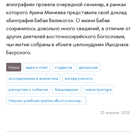
агиография» провела очередной семинар, в рамках
которого Арина Минеева представила свой доклад
«Биография Бабая Великого». О жизни Бабая
сохранилось довольно много сведений, в отличие от
других деятелей восточносирийского богословия,
чьи жития собраны в «Книге целомудрия» Ишоднаха
Басрского.
Наука
идеи и опыт
студенты
дискуссии
исследования и аналитика
взгляд ученого
репортаж о событии
бакалавриат
магистратура
Научно-учебная группа «Восточносирийская агиография»
13 апреля 2025