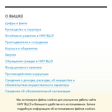
О ВЫШКЕ
ОБ
Цифры и факты
Ли
Руководство и структура
Дов
Устойчивое развитие в НИУ ВШЭ
Ол
Преподаватели и сотрудники
При
Корпуса и общежития
Вы
Закупки
При
Обращения граждан в НИУ ВШЭ
Ас
Фонд целевого капитала
До
Противодействие коррупции
Цен
Сведения о доходах, расходах, об имуществе и
Би
обязательствах имущественного характера
Об
Сведения об образовательной организации
Обр
Людям с ограниченными возможностями здоровья
Мы используем файлы cookies для улучшения работы сайта
Единая платежная страница
НИУ ВШЭ и большего удобства его использования. Более
подробную информацию об использовании файлов cookies
Работа в Вышке