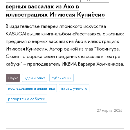
верных вассалах из Ако в
иллюстрациях Итиюсая Куниёси»
В издательстве галереи японского искусства
KASUGAI вышла книга-альбом «Расставаясь с жизнью:
предания о верных вассалах из Ако в иллюстрациях
Итиюсая Куниёси». Автор одной из глав "Тюсингура.
Сюжет о сорока семи преданных вассалах в театре
кабуки" – преподаватель ИКВИА Варвара Хомченкова.
Наука
идеи и опыт
публикации
исследования и аналитика
взгляд ученого
репортаж о событии
27 марта 2025