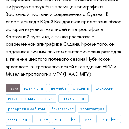
цифровую эпоху» был посвящён эпиграфике
Восточной пустыни и современного Судана. В
своём докладе Юрий Кондратьев представил обзор
истории изучения надписей и петроглифов в
Восточной пустыне, а также рассказал о
современной эпиграфике Судана. Кроме того, он
поделился личным опытом эпиграфических разведок
в течение шестого полевого сезона Нубийской
археолого-антропологической экспедиции НИИ и
Музея антропологии МГУ (НААЭ МГУ)
Наука
идеи и опыт
не учеба
студенты
дискуссии
исследования и аналитика
взгляд ученого
репортаж о событии
бакалавриат
магистратура
аспирантура
Нубия
петроглифы
Судан
эпиграфика