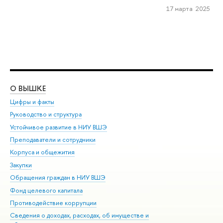
17 марта 2025
О ВЫШКЕ
ОБ
Цифры и факты
Ли
Руководство и структура
Дов
Устойчивое развитие в НИУ ВШЭ
Ол
Преподаватели и сотрудники
При
Корпуса и общежития
Вы
Закупки
При
Обращения граждан в НИУ ВШЭ
Ас
Фонд целевого капитала
До
Противодействие коррупции
Цен
Сведения о доходах, расходах, об имуществе и
Би