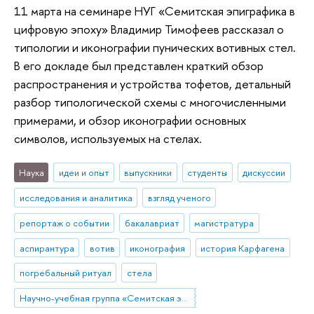
11 марта на семинаре НУГ «Семитская эпиграфика в
цифровую эпоху» Владимир Тимофеев рассказал о
типологии и иконографии пунических вотивных стел.
В его докладе был представлен краткий обзор
распространения и устройства тофетов, детальный
разбор типологической схемы с многочисленными
примерами, и обзор иконографии основных
символов, используемых на стелах.
Наука
идеи и опыт
выпускники
студенты
дискуссии
исследования и аналитика
взгляд ученого
репортаж о событии
бакалавриат
магистратура
аспирантура
вотив
иконография
история Карфагена
погребальный ритуал
стела
Научно-учебная группа «Семитская эпиграфика в цифровую эпоху»