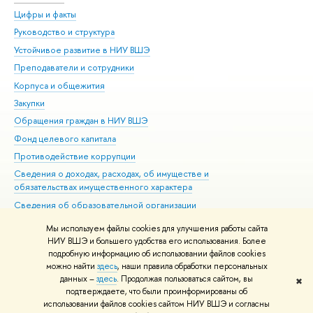
Цифры и факты
Ли
Руководство и структура
Дов
Устойчивое развитие в НИУ ВШЭ
Ол
Преподаватели и сотрудники
При
Корпуса и общежития
Вы
Закупки
При
Обращения граждан в НИУ ВШЭ
Ас
Фонд целевого капитала
До
Противодействие коррупции
Цен
Сведения о доходах, расходах, об имуществе и
Би
обязательствах имущественного характера
Об
Сведения об образовательной организации
Обр
Людям с ограниченными возможностями здоровья
Мы используем файлы cookies для улучшения работы сайта
Единая платежная страница
НИУ ВШЭ и большего удобства его использования. Более
подробную информацию об использовании файлов cookies
Работа в Вышке
можно найти
здесь
, наши правила обработки персональных
данных –
здесь
. Продолжая пользоваться сайтом, вы
✖
Редактору
подтверждаете, что были проинформированы об
© НИУ ВШЭ 1993–2026
Адреса и контакты
Условия использования
использовании файлов cookies сайтом НИУ ВШЭ и согласны