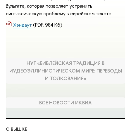
Вульгате, которая позволяет устранить
синтаксическую проблему в еврейском тексте.
Хэндаут
(PDF, 984 Кб)
НУГ «БИБЛЕЙСКАЯ ТРАДИЦИЯ В
ИУДЕОЭЛЛИНИСТИЧЕСКОМ МИРЕ: ПЕРЕВОДЫ
И ТОЛКОВАНИЯ»
ВСЕ НОВОСТИ ИКВИА
О ВЫШКЕ
ОБ