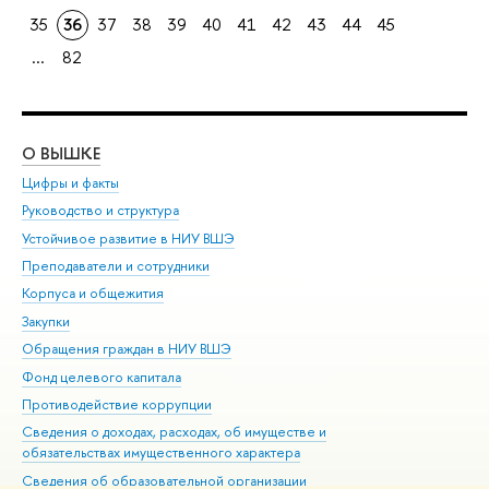
35
36
37
38
39
40
41
42
43
44
45
...
82
О ВЫШКЕ
ОБ
Цифры и факты
Ли
Руководство и структура
Дов
Устойчивое развитие в НИУ ВШЭ
Ол
Преподаватели и сотрудники
При
Корпуса и общежития
Вы
Закупки
При
Обращения граждан в НИУ ВШЭ
Ас
Фонд целевого капитала
До
Противодействие коррупции
Цен
Сведения о доходах, расходах, об имуществе и
Би
обязательствах имущественного характера
Об
Сведения об образовательной организации
Обр