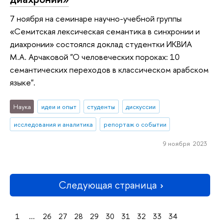
7 ноября на семинаре научно-учебной группы
«Семитская лексическая семантика в синхронии и
диахронии» состоялся доклад студентки ИКВИА
М.А. Арчаковой "О человеческих пороках: 10
семантических переходов в классическом арабском
языке".
Наука
идеи и опыт
студенты
дискуссии
исследования и аналитика
репортаж о событии
9 ноября 2023
Следующая страница
1
...
26
27
28
29
30
31
32
33
34