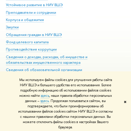
Устойчивое развитие в НИУ ВШЭ
Ол
Преподаватели и сотрудники
При
Корпуса и общежития
Вы
Закупки
При
Обращения граждан в НИУ ВШЭ
Ас
Фонд целевого капитала
До
Противодействие коррупции
Цен
Сведения о доходах, расходах, об имуществе и
Би
обязательствах имущественного характера
Об
Сведения об образовательной организации
Обр
Людям с ограниченными возможностями здоровья
Мы используем файлы cookies для улучшения работы сайта
Единая платежная страница
НИУ ВШЭ и большего удобства его использования. Более
подробную информацию об использовании файлов cookies
Работа в Вышке
можно найти
здесь
, наши правила обработки персональных
данных –
здесь
. Продолжая пользоваться сайтом, вы
✖
Редактору
подтверждаете, что были проинформированы об
© НИУ ВШЭ 1993–2026
Адреса и контакты
Условия использования
использовании файлов cookies сайтом НИУ ВШЭ и согласны
с нашими правилами обработки персональных данных. Вы
материалов
Политика конфиденциальности
Карта сайта
можете отключить файлы cookies в настройках Вашего
Шрифты HSE Sans и HSE Slab разработаны в
Школе дизайна НИУ ВШЭ
браузера.