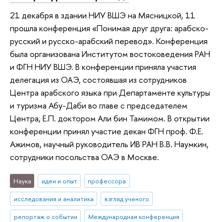
21 декабря в здании НИУ ВШЭ на Мясницкой, 11
прошла конференция «Понимая друг друга: арабско-
русский и русско-арабский перевод». Конференция
была организована Институтом востоковедения РАН
и ФГН НИУ ВШЭ. В конференции приняла участия
делегация из ОАЭ, состоявшая из сотрудников
Центра арабского языка при Департаменте культуры
и туризма Абу-Даби во главе с председателем
Центра, Е.П. доктором Али бин Тамимом. В открытии
конференции принял участие декан ФГН проф. Ф.Е.
Ажимов, научный руководитель ИВ РАН В.В. Наумкин,
сотрудники посольства ОАЭ в Москве.
Наука
идеи и опыт
профессора
исследования и аналитика
взгляд ученого
репортаж о событии
Международная конференция