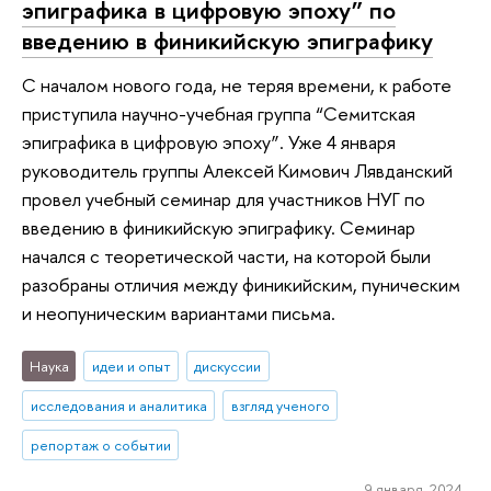
эпиграфика в цифровую эпоху” по
введению в финикийскую эпиграфику
С началом нового года, не теряя времени, к работе
приступила научно-учебная группа “Семитская
эпиграфика в цифровую эпоху”. Уже 4 января
руководитель группы Алексей Кимович Лявданский
провел учебный семинар для участников НУГ по
введению в финикийскую эпиграфику. Семинар
начался с теоретической части, на которой были
разобраны отличия между финикийским, пуническим
и неопуническим вариантами письма.
Наука
идеи и опыт
дискуссии
исследования и аналитика
взгляд ученого
репортаж о событии
9 января 2024