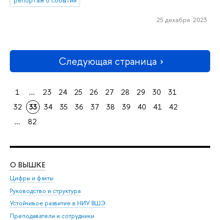
репортаж о событии
25 декабря 2023
Следующая страница
1
...
23
24
25
26
27
28
29
30
31
32
33
34
35
36
37
38
39
40
41
42
...
82
О ВЫШКЕ
ОБ
Цифры и факты
Ли
Руководство и структура
Дов
Устойчивое развитие в НИУ ВШЭ
Ол
Преподаватели и сотрудники
При