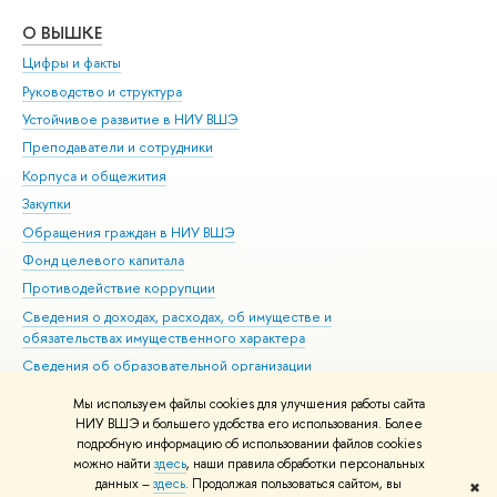
О ВЫШКЕ
ОБ
Цифры и факты
Ли
Руководство и структура
Дов
Устойчивое развитие в НИУ ВШЭ
Ол
Преподаватели и сотрудники
При
Корпуса и общежития
Вы
Закупки
При
Обращения граждан в НИУ ВШЭ
Ас
Фонд целевого капитала
До
Противодействие коррупции
Цен
Сведения о доходах, расходах, об имуществе и
Би
обязательствах имущественного характера
Об
Сведения об образовательной организации
Обр
Людям с ограниченными возможностями здоровья
Мы используем файлы cookies для улучшения работы сайта
Единая платежная страница
НИУ ВШЭ и большего удобства его использования. Более
подробную информацию об использовании файлов cookies
Работа в Вышке
можно найти
здесь
, наши правила обработки персональных
данных –
здесь
. Продолжая пользоваться сайтом, вы
✖