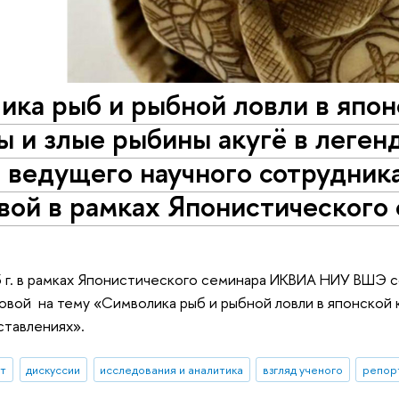
ка рыб и рыбной ловли в япон
 и злые рыбины акугё в леген
д ведущего научного сотрудни
вой в рамках Японистического
3 г. в рамках Японистического семинара ИКВИА НИУ ВШЭ 
овой на тему «Символика рыб и рыбной ловли в японской к
ставлениях».
ыт
дискуссии
исследования и аналитика
взгляд ученого
репор