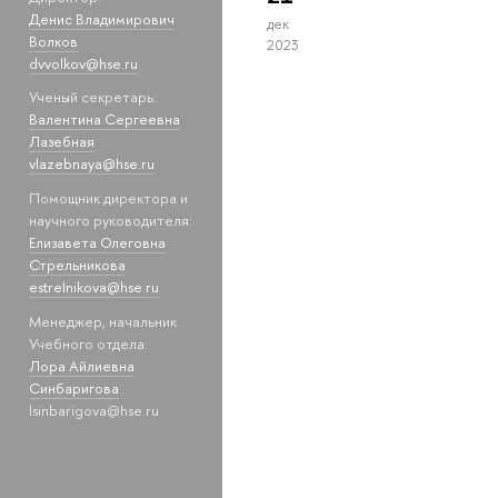
Денис Владимирович
дек
Волков
2023
dvvolkov@hse.ru
Ученый секретарь:
Валентина Сергеевна
Лазебная
vlazebnaya@hse.ru
Помощник директора и
научного руководителя:
Елизавета Олеговна
Стрельникова
estrelnikova@hse.ru
Менеджер, начальник
Учебного отдела:
Лора Айлиевна
Синбаригова
lsinbarigova@hse.ru