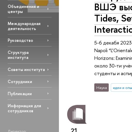
ВШЭ выс
Объединения и
центры
Tides, Se
Международная
Interact
деятельность
Руководство
5-6 декабя 2023
Napoli “L’Orient
Структура
Horizons: Examini
института
около 30-ти учён
Советы института
студенты и асп
Сотрудники
Наука
идеи и оп
Публикации
Информация для
сотрудников
21
Директор: