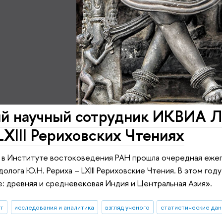
й научный сотрудник ИКВИА Л.
LXIII Рериховских Чтениях
 в Институте востоковедения РАН прошла очередная еже
олога Ю.Н. Рериха – LXIII Рериховские Чтения. В этом го
ре: древняя и средневековая Индия и Центральная Азия».
ыт
исследования и аналитика
взгляд ученого
статистические да