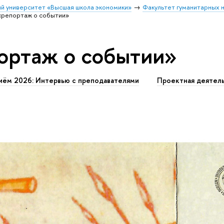
й университет «Высшая школа экономики»
Факультет гуманитарных н
«репортаж о событии»
ортаж о событии»
иём 2026: Интервью с преподавателями
Проектная деятел