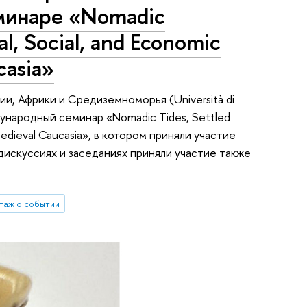
минаре «Nomadic
al, Social, and Economic
casia»
ии, Африки и Средиземноморья (Università di
еждународный семинар «Nomadic Tides, Settled
d Medieval Caucasia», в котором приняли участие
В дискуссиях и заседаниях приняли участие также
таж о событии