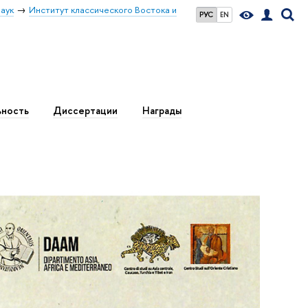
аук
Институт классического Востока и
РУС
EN
ьность
Диссертации
Награды