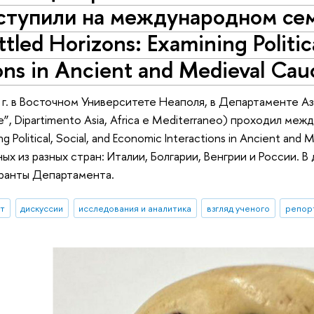
тупили на международном се
ttled Horizons: Examining Politic
ions in Ancient and Medieval Cau
 г. в Восточном Университете Неаполя, в Департаменте Аз
ale”, Dipartimento Asia, Africa e Mediterraneo) проходил м
ng Political, Social, and Economic Interactions in Ancient an
ых из разных стран: Италии, Болгарии, Венгрии и России. 
иранты Департамента.
ыт
дискуссии
исследования и аналитика
взгляд ученого
репор