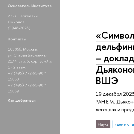
Основатель Института
Илья Сергеевич
Смирнов
(1948-2026)
«Символи
Контакты
дельфины
105066, Москва,
– докла
ул. Старая Басманная
21/4, стр. 3, корпус «Л»,
Дьяконо
1 - 2 этаж.
+7 (495) 772-95-90 *
ВШЭ
15068
+7 (495) 772-95-90 *
15069
19 декабря 202
Как добраться
РАН Е.М. Дьякон
легендах и пред
Наука
идеи и оп