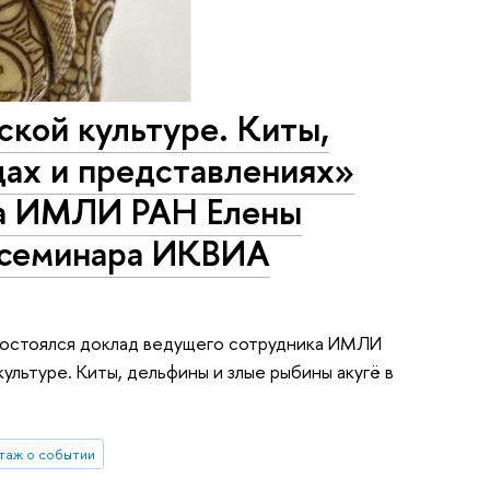
ской культуре. Киты,
дах и представлениях»
ка ИМЛИ РАН Елены
 семинара ИКВИА
состоялся доклад ведущего сотрудника ИМЛИ
ультуре. Киты, дельфины и злые рыбины акугё в
таж о событии