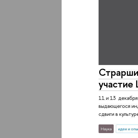
Страрши
участие 
11 и 13 декабря
выдающегося инд
сдвиги в культу
Наука
идеи и оп