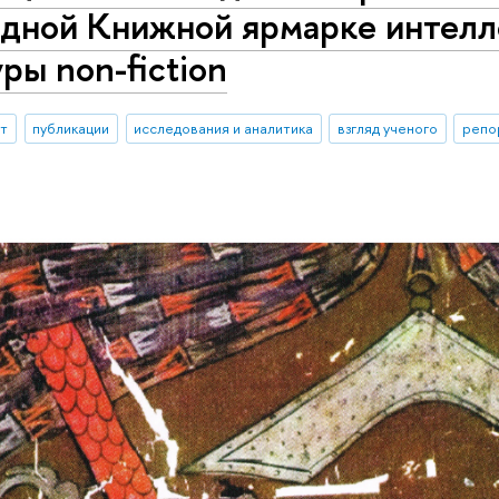
одной Книжной ярмарке интелл
ры non-fiction
ыт
публикации
исследования и аналитика
взгляд ученого
репо