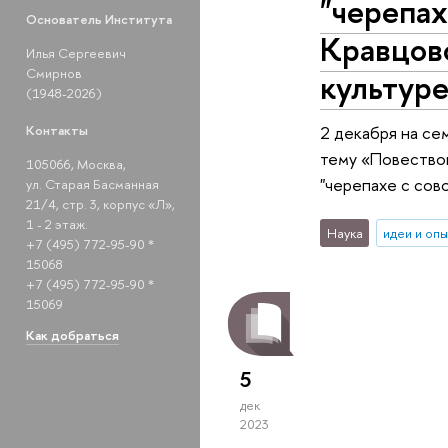
"черепах
Основатель Института
Кравцово
Илья Сергеевич
Смирнов
культуре
(1948-2026)
2 декабря на сем
Контакты
тему «Повествова
105066, Москва,
"черепахе с сово
ул. Старая Басманная
21/4, стр. 3, корпус «Л»,
1 - 2 этаж.
Наука
идеи и оп
+7 (495) 772-95-90 *
15068
+7 (495) 772-95-90 *
15069
Как добраться
5
дек
2023