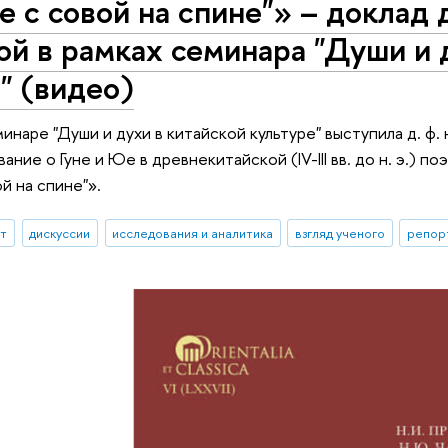
е с совой на спине"» – доклад д.
й в рамках семинара "Души и 
" (видео)
инаре "Души и духи в китайской культуре" выступила д. ф.
ние о Гуне и Юе в древнекитайской (IV-III вв. до н. э.) по
й на спине"».
ыт
дискуссии
исследования и аналитика
взгляд ученого
репор