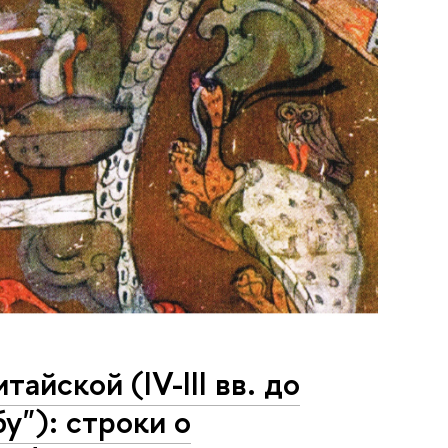
айской (IV-III вв. до
бу"): строки о