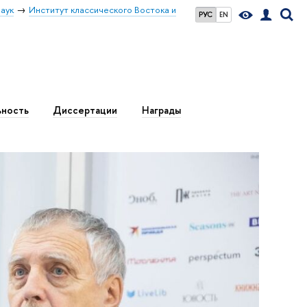
аук
Институт классического Востока и
РУС
EN
ьность
Диссертации
Награды