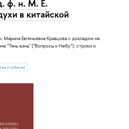
 ф. н. М. Е.
духи в китайской
 н. Марина Евгеньевна Кравцова с докладом на
эме "Тянь вэнь" ("Вопросы к Небу"): строки о
таж о событии