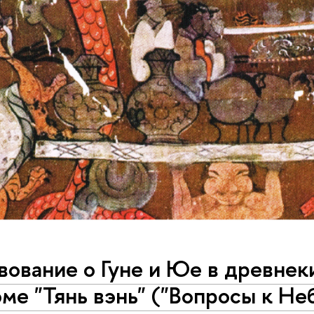
ование о Гуне и Юе в древнекит
оэме "Тянь вэнь" ("Вопросы к Не