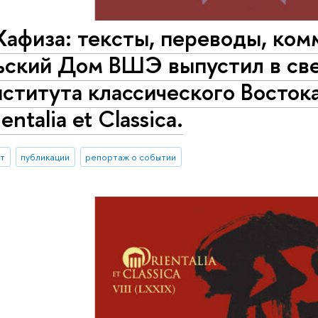
Хафиза: тексты, переводы, ко
ьский Дом ВШЭ выпустил в све
ститута классического Восток
ntalia et Classica.
ыт
публикации
репортаж о событии