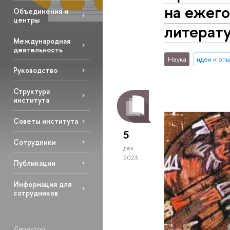
на ежег
Объединения и
центры
литерату
Международная
деятельность
Наука
идеи и оп
Руководство
Структура
института
Советы института
5
Сотрудники
дек
2023
Публикации
Информация для
сотрудников
Директор: