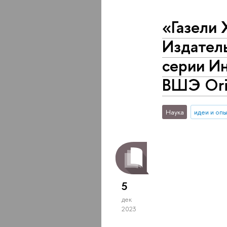
«Газели 
Издател
серии Ин
ВШЭ Orie
Наука
идеи и оп
5
дек
2023