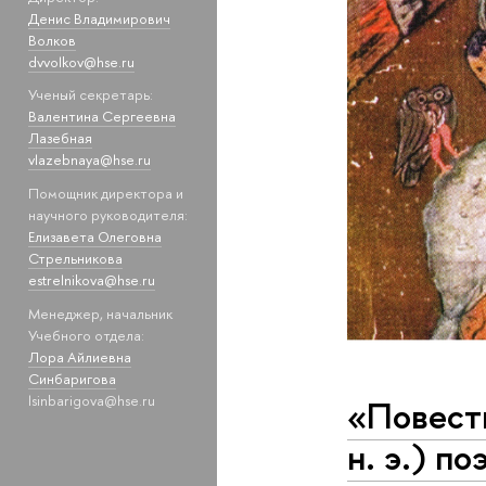
Денис Владимирович
Волков
dvvolkov@hse.ru
Ученый секретарь:
Валентина Сергеевна
Лазебная
vlazebnaya@hse.ru
Помощник директора и
научного руководителя:
Елизавета Олеговна
Стрельникова
estrelnikova@hse.ru
Менеджер, начальник
Учебного отдела:
Лора Айлиевна
Синбаригова
lsinbarigova@hse.ru
«Повеств
н. э.) п