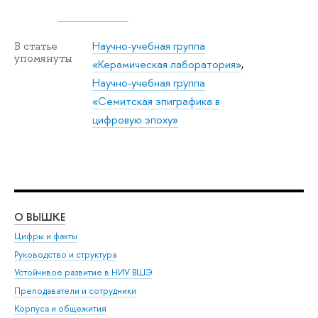
Научно-учебная группа
В статье
упомянуты
«Керамическая лаборатория»
,
Научно-учебная группа
«Семитская эпиграфика в
цифровую эпоху»
О ВЫШКЕ
ОБ
Цифры и факты
Ли
Руководство и структура
Дов
Устойчивое развитие в НИУ ВШЭ
Ол
Преподаватели и сотрудники
При
Корпуса и общежития
Вы