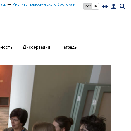
аук
Институт классического Востока и
РУС
EN
ьность
Диссертации
Награды