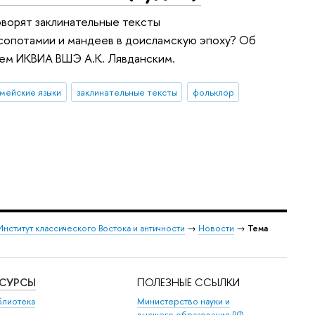
оворят заклинательные тексты
сопотамии и мандеев в доисламскую эпоху? Об
ем ИКВИА ВШЭ А.К. Лявданским.
мейские языки
заклинательные тексты
фольклор
Институт классического Востока и античности
→
Новости
→
Тема
ЕСУРСЫ
ПОЛЕЗНЫЕ ССЫЛКИ
блиотека
Министерство науки и
высшего образования РФ