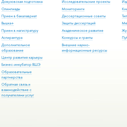
Довузовская подготовка
Исследовательские проекты
Из
Олимпиады
Мониторинги
Кн
Прием в бакалавриат
Диссертационные советы
Ти
Вышка+
Защиты диссертаций
Ме
Прием в магистратуру
Академическое развитие
Жу
Аспирантура
Конкурсы и гранты
Пу
Дополнительное
Внешние научно-
образование
информационные ресурсы
Центр развития карьеры
Бизнес-инкубатор ВШЭ
Образовательные
партнерства
Обратная связь и
взаимодействие с
получателями услуг