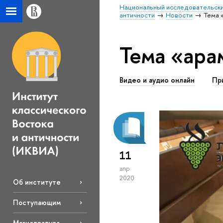
Национальный исследовательски
античности
Новости
Тема 
Тема «ара
Видео и аудио онлайн
Пр
11
апр
2020
Об институте
Поступающим
Магистратура