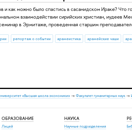
в и как можно было спастись в сасанидском Ираке? Что г
нальном взаимодействии сирийских христиан, иудеев Ме
‑семинар в Эрмитаже, проведенная старшим преподавател
ории
репортаж о событии
арамеистика
арамейские чаши
ара
университет «Высшая школа экономики»
→
Факультет гуманитарных наук
→
ОБРАЗОВАНИЕ
НАУКА
Р
Лицей
Научные подразделения
Би