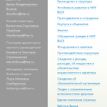
Руководство и структура
Денис Владимирович
Устойчивое развитие в НИУ
Волков
ВШЭ
dvvolkov@hse.ru
Преподаватели и сотрудники
Ученый секретарь:
Корпуса и общежития
Валентина Сергеевна
Закупки
Лазебная
vlazebnaya@hse.ru
Обращения граждан в НИУ
ВШЭ
Помощник директора и
Фонд целевого капитала
научного руководителя:
Елизавета Олеговна
Противодействие коррупции
Стрельникова
Сведения о доходах,
estrelnikova@hse.ru
расходах, об имуществе и
обязательствах
Менеджер, начальник
имущественного характера
Учебного отдела:
Лора Айлиевна
Сведения об
Синбаригова
образовательной организации
lsinbarigova@hse.ru
Людям с ограниченными
возможностями здоровья
Единая платежная страница
Работа в Вышке