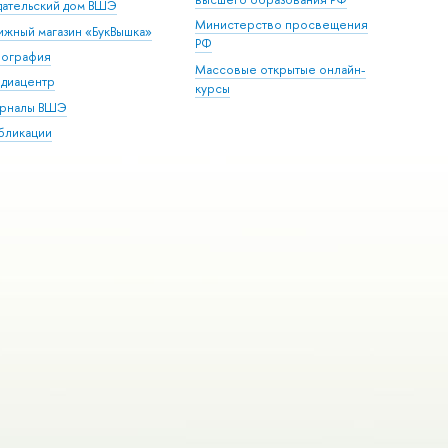
дательский дом ВШЭ
Министерство просвещения
ижный магазин «БукВышка»
РФ
пография
Массовые открытые онлайн-
диацентр
курсы
рналы ВШЭ
бликации