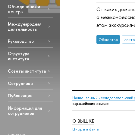
Объединения и
От каких демоно
центры
о межконфессио
Международная
этом экскурсия
деятельность
Общество
лект
Руководство
Структура
института
Советы института
Сотрудники
Публикации
Национальный исследовательский 
«арамейские языки»
Информация для
сотрудников
О ВЫШКЕ
Цифры и факты
Директор: