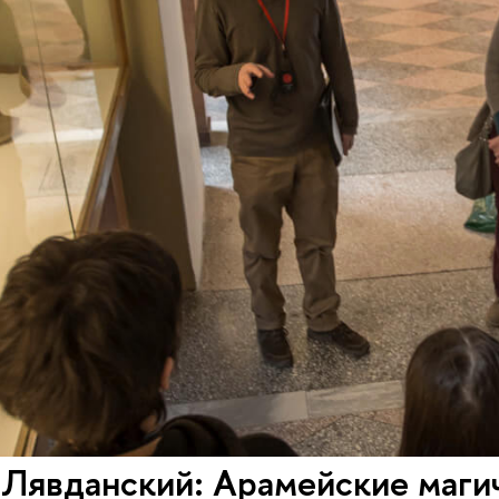
Лявданский: Арамейские магич