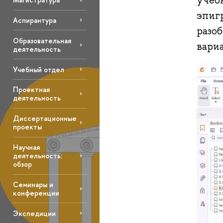
учеб
эпигр
Аспирантура
разо
Образовательная
вари
деятельность
Учебный отдел
Проектная
деятельность
Диссертационные
проекты
Научная
деятельность:
обзор
Семинары и
конференции
Экспедиции