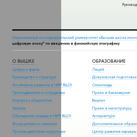
Руковод
Национальный исследовательский университет «Высшая школа экон
цифровую эпоху” по введению в финикийскую эпиграфику
О ВЫШКЕ
ОБРАЗОВАНИЕ
Цифры и факты
Лицей
Руководство и структура
Довузовская подготовка
Устойчивое развитие в НИУ ВШЭ
Олимпиады
Преподаватели и сотрудники
Прием в бакалавриат
Корпуса и общежития
Вышка+
Закупки
Прием в магистратуру
Обращения граждан в НИУ ВШЭ
Аспирантура
Фонд целевого капитала
Дополнительное образо
Противодействие коррупции
Центр развития карьеры