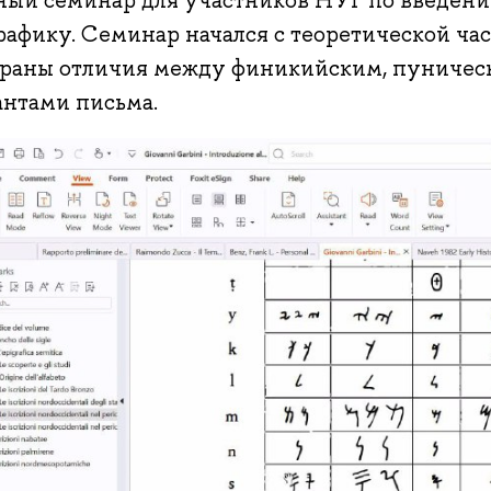
ный семинар для участников НУГ по введен
афику. Семинар начался с теоретической час
браны отличия между финикийским, пуничес
антами письма.