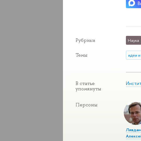
Рубрики
Наука
Темы
идеи и
Инстит
В статье
упомянуты
Персоны
Лявдан
Алексе