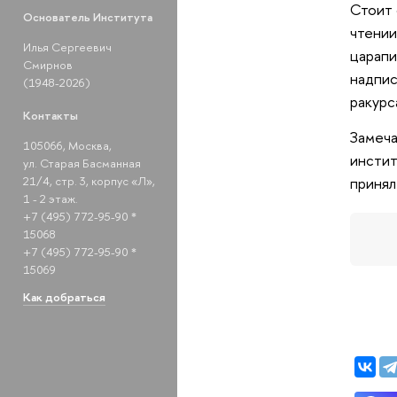
Стоит 
Основатель Института
чтении
Илья Сергеевич
царапи
Смирнов
надпис
(1948-2026)
ракурс
Контакты
Замеча
105066, Москва,
инстит
ул. Старая Басманная
принял
21/4, стр. 3, корпус «Л»,
1 - 2 этаж.
+7 (495) 772-95-90 *
15068
+7 (495) 772-95-90 *
15069
Как добраться