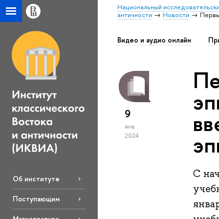
Национальный исследовательски
античности
Новости
Первы
Видео и аудио онлайн
Пр
Пе
эп
9
вв
янв
эп
2024
С нач
Об институте
учеб
Поступающим
янва
Магистратура