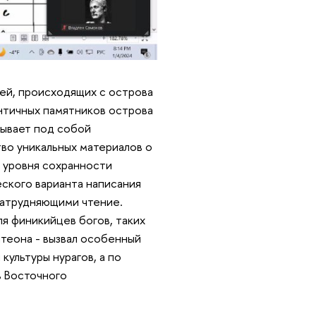
сей, происходящих с острова
нтичных памятников острова
рывает под собой
во уникальных материалов о
о уровня сохранности
ского варианта написания
 затрудняющими чтение.
я финикийцев богов, таких
нтеона - вызвал особенный
культуры нурагов, а по
в Восточного