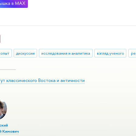
 опыт
дискуссии
исследования и аналитика
взгляд ученого
ре
ут классического Востока и античности
ский
й Кимович