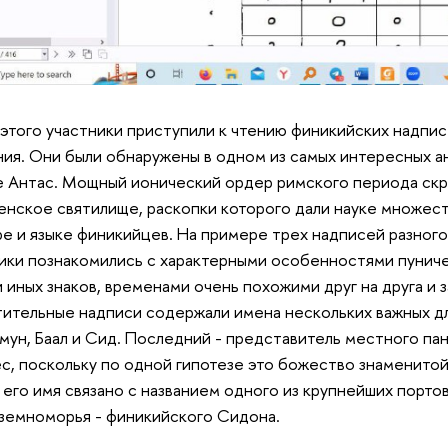
этого участники приступили к чтению финикийских надпи
ия. Они были обнаружены в одном из самых интересных а
е Антас. Мощный ионический ордер римского периода ск
енское святилище, раскопки которого дали науке множест
ре и языке финикийцев. На примере трех надписей разног
ики познакомились с характерными особенностями пуниче
и иных знаков, временами очень похожими друг на друга и
ительные надписи содержали имена нескольких важных дл
мун, Баал и Сид. Последний - представитель местного па
с, поскольку по одной гипотезе это божество знаменитой 
 его имя связано с названием одного из крупнейших порто
емноморья - финикийского Сидона.