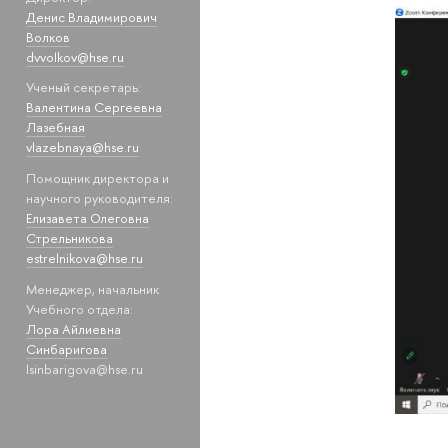
Денис Владимирович
Волков
dvvolkov@hse.ru
Ученый секретарь:
Валентина Сергеевна
Лазебная
vlazebnaya@hse.ru
Помощник директора и
научного руководителя:
Елизавета Олеговна
Стрельникова
estrelnikova@hse.ru
Менеджер, начальник
Учебного отдела:
Лора Айлиевна
Синбаригова
lsinbarigova@hse.ru