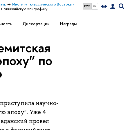
аук
Институт классического Востока и
РУС
EN
в финикийскую эпиграфику
ьность
Диссертации
Награды
емитская
эпоху” по
ю
е приступила научно-
ю эпоху”. Уже 4
явданский провел