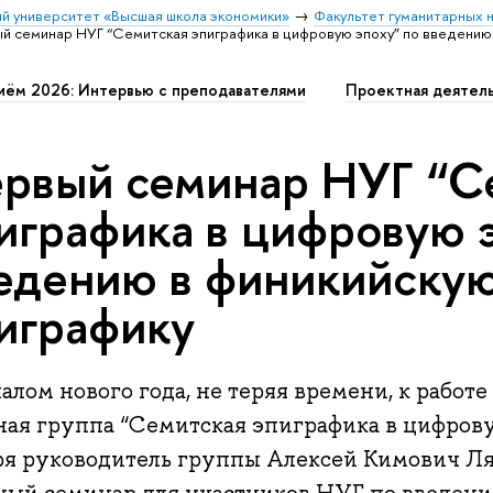
й университет «Высшая школа экономики»
Факультет гуманитарных н
й семинар НУГ “Семитская эпиграфика в цифровую эпоху” по введению 
иём 2026: Интервью с преподавателями
Проектная деятел
рвый семинар НУГ “С
играфика в цифровую 
едению в финикийску
играфику
алом нового года, не теряя времени, к работ
ная группа “Семитская эпиграфика в цифрову
ря руководитель группы Алексей Кимович Л