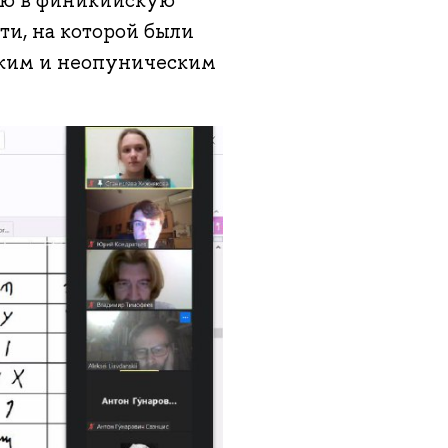
ию в финикийскую
ти, на которой были
ким и неопуническим