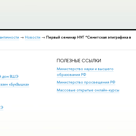
 античности
→
Новости
→
Первый семинар НУГ “Семитская эпиграфика в
ПОЛЕЗНЫЕ ССЫЛКИ
Министерство науки и высшего
образования РФ
ий дом ВШЭ
Министерство просвещения РФ
азин «БукВышка»
Массовые открытые онлайн-курсы
ШЭ