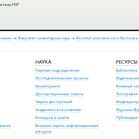
итель НУГ
омики»
→
Факультет гуманитарных наук
→
Институт классического Востока и
НАУКА
РЕСУРСЫ
Научные подразделения
Библиотека
Исследовательские проекты
Издательск
Мониторинги
Книжный маг
Диссертационные советы
Типография
Защиты диссертаций
Медиацентр
Академическое развитие
Журналы В
Конкурсы и гранты
Публикации
вание
Внешние научно-информационные
ресурсы