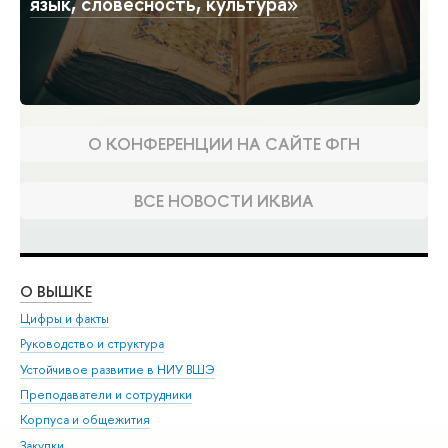
язык, словесность, культура»
О КОНФЕРЕНЦИИ НА САЙТЕ ФГН
ВСЕ НОВОСТИ ИКВИА
О ВЫШКЕ
ОБ
Цифры и факты
Ли
Руководство и структура
Дов
Устойчивое развитие в НИУ ВШЭ
Ол
Преподаватели и сотрудники
При
Корпуса и общежития
Вы
Закупки
При