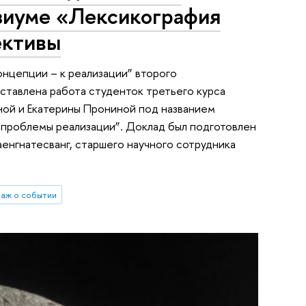
зиуме «Лексикография
ективы
онцепции – к реализации” второго
тавлена работа студенток третьего курса
ной и Екатерины Прониной под названием
и проблемы реализации”. Доклад был подготовлен
енгнатесванг, старшего научного сотрудника
аж о событии