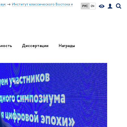
аук
Институт классического Востока и
РУС
EN
ьность
Диссертации
Награды