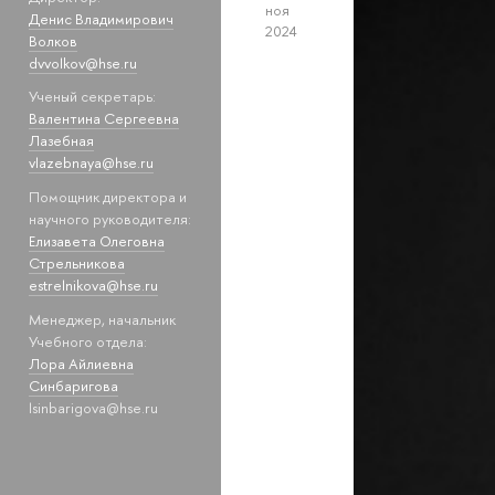
ноя
Денис Владимирович
2024
Волков
dvvolkov@hse.ru
Ученый секретарь:
Валентина Сергеевна
Лазебная
vlazebnaya@hse.ru
Помощник директора и
научного руководителя:
Елизавета Олеговна
Стрельникова
estrelnikova@hse.ru
Менеджер, начальник
Учебного отдела:
Лора Айлиевна
Синбаригова
lsinbarigova@hse.ru