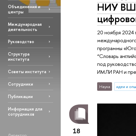
НИУ ВШЭ
Объединения и
центры
цифрово
Международная
деятельность
20 ноября 2024 
международного
Руководство
программы «Юго-
Структура
“Словарь англий
института
под руководство
ИМЛИ РАН и пре
Советы института
Сотрудники
Наука
идеи и оп
Публикации
Информация для
сотрудников
18
Директор: