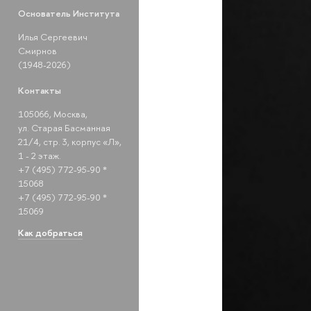
Основатель Института
Илья Сергеевич
Смирнов
(1948-2026)
Контакты
105066, Москва,
ул. Старая Басманная
21/4, стр. 3, корпус «Л»,
1 - 2 этаж.
+7 (495) 772-95-90 *
15068
+7 (495) 772-95-90 *
15069
Как добраться