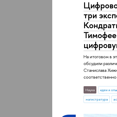
Цифрово
три экс
Кондрат
Тимофее
цифрову
На итоговом в э
обсудили разли
Станислава Хижн
соответственно 
Наука
идеи и оп
магистратура
а