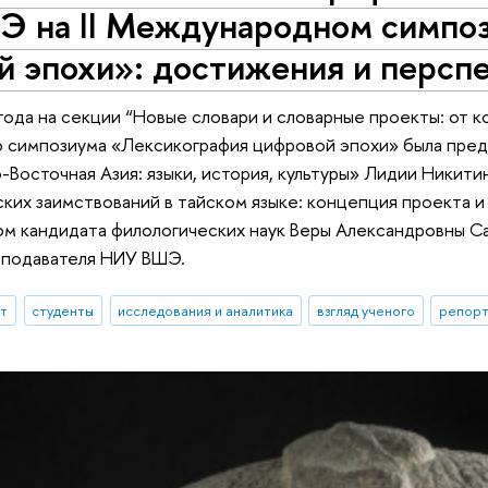
 на II Международном симпо
й эпохи»: достижения и персп
года на секции “Новые словари и словарные проекты: от к
 симпозиума «Лексикография цифровой эпохи» была предс
Восточная Азия: языки, история, культуры» Лидии Никити
ских заимствований в тайском языке: концепция проекта 
м кандидата филологических наук Веры Александровны Са
подавателя НИУ ВШЭ.
ыт
студенты
исследования и аналитика
взгляд ученого
репорт