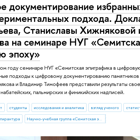
е документирование избранных
периментальных подхода. Док
ьева, Станиславы Хижняковой 
ва на семинаре НУГ «Семитска
ю эпоху»
том году семинаре НУГ «Семитская эпиграфика в цифровую
чные подходы к цифровому документированию памятников 
якова и Владимир Тимофеев представили результаты свое
набатейских, пальмирских и финикийских надписей.
ыт
студенты
исследования и аналитика
взгляд ученого
статис
спирантура
Научно-учебная группа «Семитская эпиграфика в цифровую эпоху»