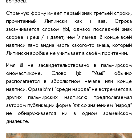
вопросы.
Странную форму имеет первый знак третьей строки,
прочитанный Липински как ו вав. Строка
заканчивается словом ḥbl, однако последний знак
скорее ר реш / ד далет, чем ל ламед. В конце всей
надписи явно видна часть какого-то знака, который
Липински вообще не учитывает в своём прочтении.
Имя šl не засвидетельствовано в пальмирском
ономастиконе. Слово ḥbl "Увы!" обычно
располагается в абсолютном начале или конце
надписи. Фраза b‘mt "среди народа" не встречается в
других пальмирских надписях; предполагаемая
автором публикации форма
‘mt
со значением "народ"
не обнаруживается ни в одном арамейском
диалекте.