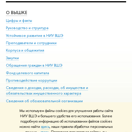
О ВЫШКЕ
ОБ
Цифры и факты
Ли
Руководство и структура
Дов
Устойчивое развитие в НИУ ВШЭ
Ол
Преподаватели и сотрудники
При
Корпуса и общежития
Вы
Закупки
При
Обращения граждан в НИУ ВШЭ
Ас
Фонд целевого капитала
До
Противодействие коррупции
Цен
Сведения о доходах, расходах, об имуществе и
Би
обязательствах имущественного характера
Об
Сведения об образовательной организации
Обр
Людям с ограниченными возможностями здоровья
Мы используем файлы cookies для улучшения работы сайта
Единая платежная страница
НИУ ВШЭ и большего удобства его использования. Более
подробную информацию об использовании файлов cookies
Работа в Вышке
можно найти
здесь
, наши правила обработки персональных