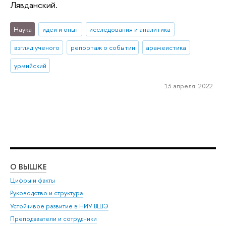
Лявданский.
Наука
идеи и опыт
исследования и аналитика
взгляд ученого
репортаж о событии
арамеистика
урмийский
13 апреля 2022
О ВЫШКЕ
ОБ
Цифры и факты
Ли
Руководство и структура
Дов
Устойчивое развитие в НИУ ВШЭ
Ол
Преподаватели и сотрудники
При