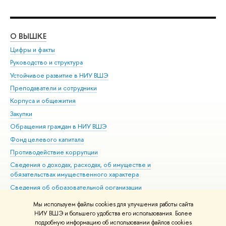
О ВЫШКЕ
ОБ
Цифры и факты
Ли
Руководство и структура
Дов
Устойчивое развитие в НИУ ВШЭ
Ол
Преподаватели и сотрудники
При
Корпуса и общежития
Вы
Закупки
При
Обращения граждан в НИУ ВШЭ
Ас
Фонд целевого капитала
До
Противодействие коррупции
Цен
Сведения о доходах, расходах, об имуществе и
Би
обязательствах имущественного характера
Об
Сведения об образовательной организации
Обр
Людям с ограниченными возможностями здоровья
Мы используем файлы cookies для улучшения работы сайта
Единая платежная страница
НИУ ВШЭ и большего удобства его использования. Более
подробную информацию об использовании файлов cookies
Работа в Вышке