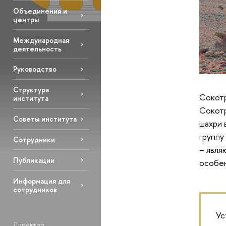
Объединения и
центры
Международная
деятельность
Руководство
Структура
Сокотр
института
Сокотр
Советы института
шахри 
группу
Сотрудники
– явля
Публикации
особен
Информация для
сотрудников
Ус
Директор: