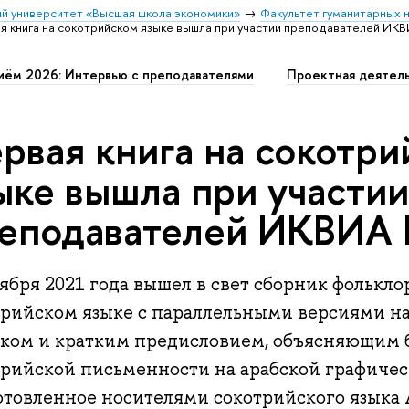
й университет «Высшая школа экономики»
Факультет гуманитарных н
я книга на сокотрийском языке вышла при участии преподавателей И
иём 2026: Интервью с преподавателями
Проектная деятел
рвая книга на сокотр
ыке вышла при участи
еподавателей ИКВИ
ября 2021 года вышел в свет сборник фолькло
трийском языке с параллельными версиями н
ском и кратким предисловием, объясняющим
трийской письменности на арабской графичес
отовленное носителями сокотрийского языка 