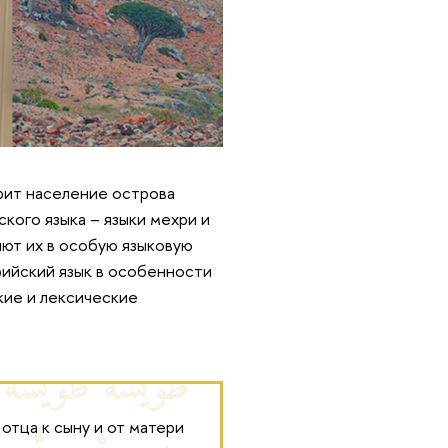
орит население острова
кого языка – языки мехри и
ют их в особую языковую
рийский язык в особенности
кие и лексические
отца к сыну и от матери