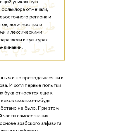
ающий уникальную
 фольклора отмечали,
евосточного региона и
тов, логичностью и
ми и лексическими
араллели в культурах
андинавии.
нным и не преподавался ни в
рова. И хотя первые попытки
х букв относятся еще к
 веков сколько-нибудь
аботано не было. При этом
ой части самосознания
основе арабского алфавита
еленным набором