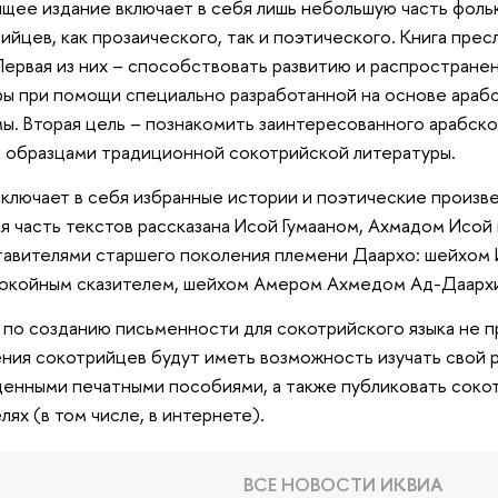
щее издание включает в себя лишь небольшую часть фоль
ийцев, как прозаического, так и поэтического. Книга прес
Первая из них – способствовать развитию и распростран
ры при помощи специально разработанной на основе араб
ы. Вторая цель – познакомить заинтересованного арабско
 образцами традиционной сокотрийской литературы.
включает в себя избранные истории и поэтические произв
я часть текстов рассказана Исой Гумааном, Ахмадом Исой
авителями старшего поколения племени Даархо: шейхом
окойным сказителем, шейхом Амером Ахмедом Ад-Даарх
 по созданию письменности для сокотрийского языка не п
ния сокотрийцев будут иметь возможность изучать свой р
енными печатными пособиями, а также публиковать сокот
лях (в том числе, в интернете).
ВСЕ НОВОСТИ ИКВИА