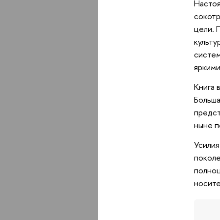
Настоя
сокотр
цели. 
культу
систем
яркими
Книга 
Больша
предст
ныне п
Усилия
поколе
полноц
носите