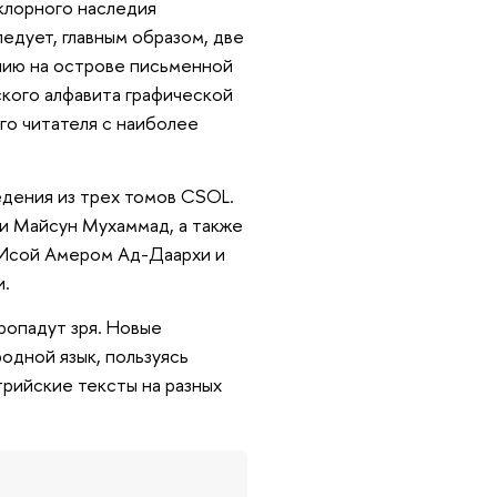
клорного наследия
ледует, главным образом, две
ению на острове письменной
ского алфавита графической
го читателя с наиболее
едения из трех томов CSOL.
 и Майсун Мухаммад, а также
 Исой Амером Ад-Даархи и
и.
ропадут зря. Новые
одной язык, пользуясь
рийские тексты на разных