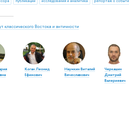
ссора
публикации
исследования и аналитика
репортаж о событ
ут классического Востока и античности
ария
Коган Леонид
Наумкин Виталий
Черкашин
вна
Ефимович
Вячеславович
Дмитрий
Валериевич