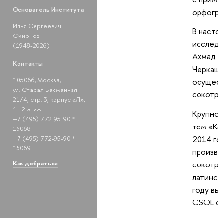
Основатель Института
орфогр
Илья Сергеевич
В наст
Смирнов
исслед
(1948-2026)
Ахмад 
Контакты
Черкаш
105066, Москва,
осущес
ул. Старая Басманная
сокотр
21/4, стр. 3, корпус «Л»,
1 - 2 этаж.
Крупно
+7 (495) 772-95-90 *
том «К
15068
2014 г
+7 (495) 772-95-90 *
15069
произв
Как добраться
сокотр
латинс
году в
CSOL о