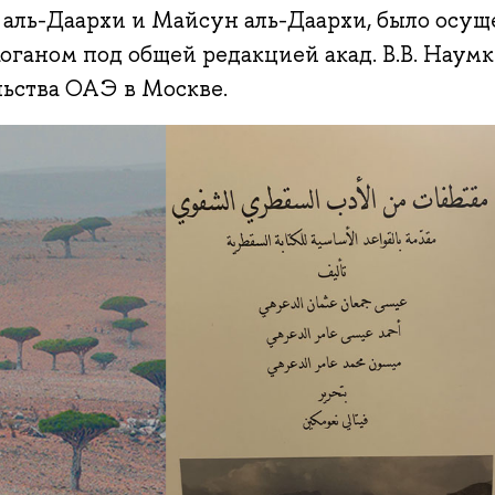
 аль-Даархи и Майсун аль-Даархи, было осуще
Коганом под общей редакцией акад. В.В. Нау
льства ОАЭ в Москве.