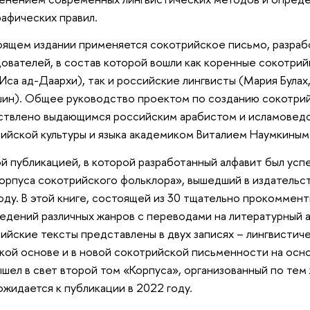
афических правил.
оящем издании применяется сокотрийское письмо, разраб
ователей, в состав которой вошли как коренные сокотрий
Иса ад-Даархи), так и российские лингвисты (Мария Була
ин). Общее руководство проектом по созданию сокотри
твлено выдающимся российским арабистом и исламовед
ийской культуры и языка академиком Виталием Наумкиным
й публикацией, в которой разработанный алфавит был усп
орпуса сокотрийского фольклора», вышедший в издательс
оду. В этой книге, состоящей из 30 тщательно прокоммен
едений различных жанров с переводами на литературный ар
ийские тексты представлены в двух записях – лингвистич
кой основе и в новой сокотрийской письменности на осно
ышел в свет второй том «Корпуса», организованный по тем
жидается к публикации в 2022 году.