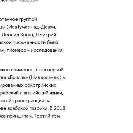
отанное группой
цы (Иса Гумаан ад-Даахи,
х, Леонид Коган, Дмитрий
йской письменности было
ом, пионером исследования
.
ешно применен, стал первый
тве «Брилль» (Нидерланды) в
тированных сокотрийских
абский и английский языки,
еской транскрипции на
ве арабской графики. В 2018
 же принципам. Третий том