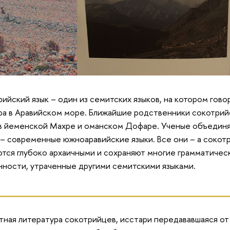
ийский язык – один из семитских языков, на котором гов
а в Аравийском море. Ближайшие родственники сокотрийс
в йеменской Махре и оманском Дофаре. Ученые объединя
 – современные южноаравийские языки. Все они – а сокот
ются глубоко архаичными и сохраняют многие грамматичес
ности, утраченные другими семитскими языками.
тная литература сокотрийцев, исстари передававшаяся от 