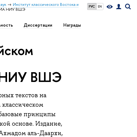
аук
Институт классического Востока и
РУС
EN
КВИА НИУ ВШЭ
ьность
Диссертации
Награды
ийском
и
А НИУ ВШЭ
рных текстов на
а классическом
 базовые принципы
кой основе. Издание,
Ахмадом аль-Даархи,