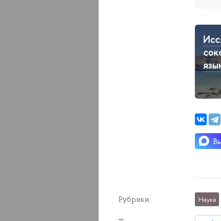
Исс
сок
язы
Рубрики
Наука