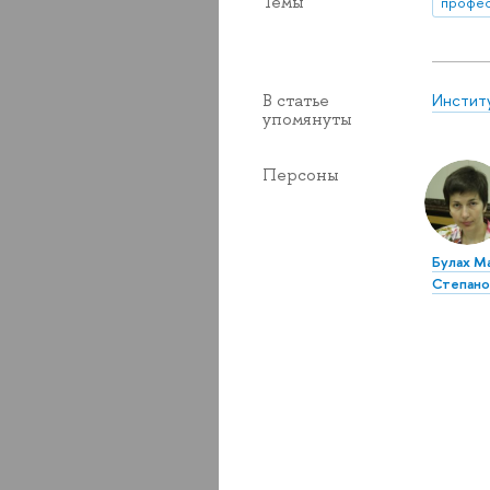
Темы
профе
Инстит
В статье
упомянуты
Персоны
Булах М
Степано