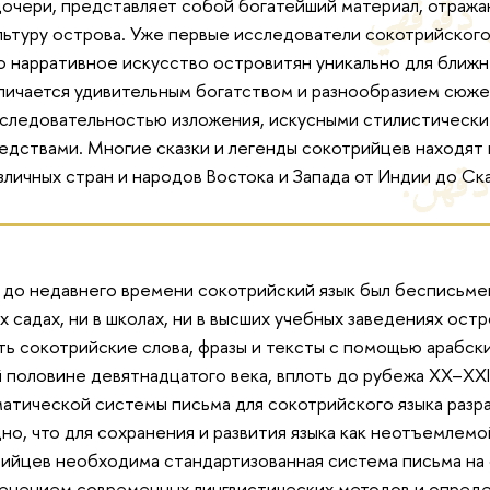
дочери, представляет собой богатейший материал, отраж
льтуру острова. Уже первые исследователи сокотрийского
о нарративное искусство островитян уникально для ближн
личается удивительным богатством и разнообразием сюже
следовательностью изложения, искусными стилистически
едствами. Многие сказки и легенды сокотрийцев находят п
зличных стран и народов Востока и Запада от Индии до Ск
 до недавнего времени сокотрийский язык был бесписьме
х садах, ни в школах, ни в высших учебных заведениях ост
ть сокотрийские слова, фразы и тексты с помощью арабски
 половине девятнадцатого века, вплоть до рубежа XX–XXI
атической системы письма для сокотрийского языка разр
но, что для сохранения и развития языка как неотъемлем
ийцев необходима стандартизованная система письма на 
енением современных лингвистических методов и опред