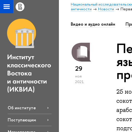
Национальный исследовательски
античности
Новости
Перва
Видео и аудио онлайн
Пр
Пе
яз
29
пр
ноя
2021
25 но
соко
Об институте
араб
соко
Поступающим
подг
Магистратура