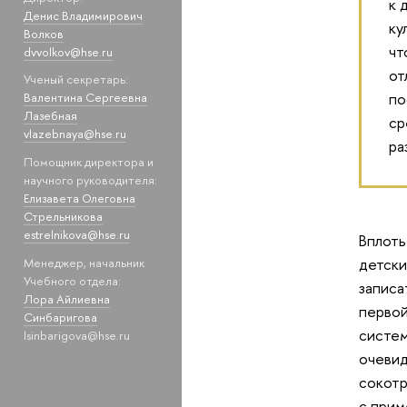
к 
Денис Владимирович
ку
Волков
чт
dvvolkov@hse.ru
от
Ученый секретарь:
по
Валентина Сергеевна
Лазебная
ср
vlazebnaya@hse.ru
ра
Помощник директора и
научного руководителя:
Елизавета Олеговна
Стрельникова
estrelnikova@hse.ru
Вплоть
детски
Менеджер, начальник
Учебного отдела:
записа
Лора Айлиевна
первой
Синбаригова
систем
lsinbarigova@hse.ru
очевид
сокотр
с прим