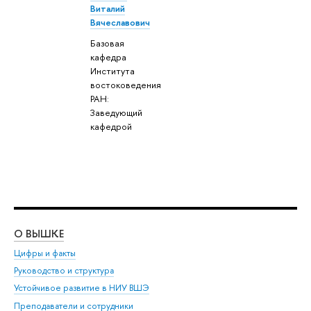
Виталий
Вячеславович
Базовая
кафедра
Института
востоковедения
РАН:
Заведующий
кафедрой
О ВЫШКЕ
ОБ
Цифры и факты
Ли
Руководство и структура
Дов
Устойчивое развитие в НИУ ВШЭ
Ол
Преподаватели и сотрудники
При