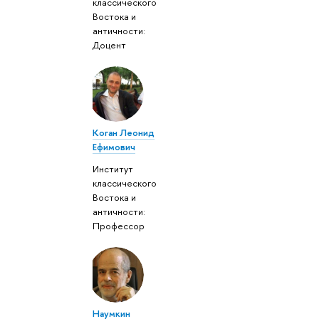
классического
Востока и
античности:
Доцент
Коган Леонид
Ефимович
Институт
классического
Востока и
античности:
Профессор
Наумкин