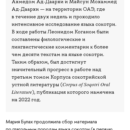
Ахмедом Ад‑Даархи и Майсун Мохаммед
Ад‑Даархи — на территории ОАЭ, где
в течение двух недель и проходило
интенсивное исследование языка сокотри.
В ходе работы Леонидом Коганом были
составлены филологические и
лингвистические комментарии к более
чем десяти текстам на языке сокотри.
Таким образом, был достигнут
значительный прогресс в работе над
третьим томом Корпуса сокотрийской
Corpus of Soqotri Oral
устной литературы (
Literature
), публикация которого намечена
на 2022 год.
Мария Булах продолжила сбор материала
по глагольным породам языка сокотри (в первую