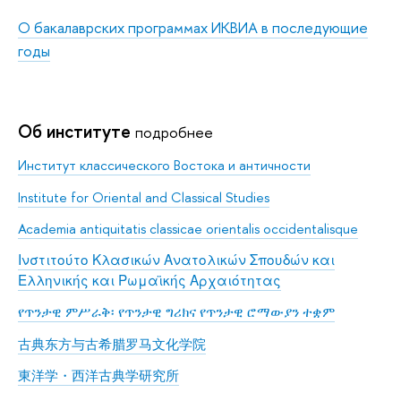
О бакалаврских программах ИКВИА в последующие
годы
Об институте
подробнее
Институт классического Востока и античности
Institute for Oriental and Classical Studies
Academia antiquitatis classicae orientalis occidentalisque
Ινστιτούτο Κλασικών Ανατολικών Σπουδών και
Ελληνικής και Ρωμαϊκής Αρχαιότητας
የጥንታዊ ምሥራቅ፡ የጥንታዊ ግሪክና የጥንታዊ ሮማውያን ተቋም
古典东方与古希腊罗马文化学院
東洋学・西洋古典学研究所