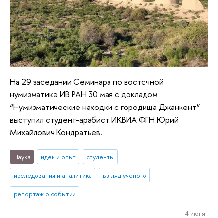
На 29 заседании Семинара по восточной
нумизматике ИВ РАН 30 мая с докладом
“Нумизматические находки с городища Джанкент”
выступил студент-арабист ИКВИА ФГН Юрий
Михайлович Кондратьев.
Наука
идеи и опыт
студенты
исследования и аналитика
взгляд ученого
репортаж о событии
4 июня