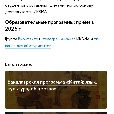
студентов составляют динамическую основу
деятельности ИКВИА.
Образовательные программы: приём в
2026 г.
Группа
Вконтакте
и
телеграмм-канал
ИКВИА и
тг-
канал для абитуриентов
.
Класси
Бакалаврские:
Бакалаврская программа «Китай: язык,
культура, общество»