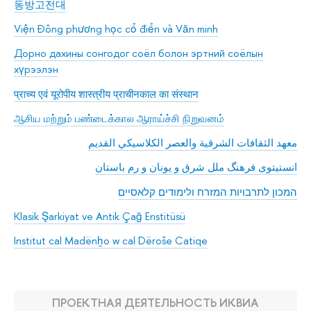
동방고전대
Viện Đông phương học cổ điển và Văn minh
Дорно дахины сонгодог соёл болон эртний соёлын
хүрээлэн
प्राच्य एवं यूरोपीय शास्त्रीय प्राचीनकाल का संस्थान
ஆசிய மற்றும் பண்டைக்கால ஆராய்ச்சி நிறுவனம்
معهد الثقافات الشرقية والعصر الكلاسيكي القديم
انستیتوی فرهنگ ملل شرق و یونان و رم باستان
המכון לתרבויות המזרח ולימודים קלאסיים
Klasik Şarkiyat ve Antik Çağ Enstitüsü
Institut cal Madënẖo w cal Dëroše Catiqe
ПРОЕКТНАЯ ДЕЯТЕЛЬНОСТЬ ИКВИА