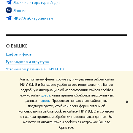
Языки и литература Индии
Япония
ИКВИА абитуриентам
О ВЫШКЕ
ОБ
Цифры и факты
Ли
Руководство и структура
Дов
Устойчивое развитие в НИУ ВШЭ
Ол
Преподаватели и сотрудники
При
Мы используем файлы cookies для улучшения работы сайта
Корпуса и общежития
Вы
НИУ ВШЭ и большего удобства его использования. Более
подробную информацию об использовании файлов cookies
Закупки
При
можно найти
здесь
, наши правила обработки персональных
Обращения граждан в НИУ ВШЭ
Ас
данных –
здесь
. Продолжая пользоваться сайтом, вы
✖
подтверждаете, что были проинформированы об
Фонд целевого капитала
До
использовании файлов cookies сайтом НИУ ВШЭ и согласны
Противодействие коррупции
Цен
с нашими правилами обработки персональных данных. Вы
Сведения о доходах, расходах, об имуществе и
Би
можете отключить файлы cookies в настройках Вашего
браузера.
обязательствах имущественного характера
Об